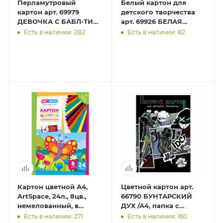
Перламутровый
Белый картон для
картон арт. 69979
детского творчества
ДЕВОЧКА С БАБЛ-ТИ
арт. 69926 БЕЛАЯ
/200х285 мм, папка с
МАШИНА /А4, папка с
Есть в наличии: 282
Есть в наличии: 82
клапанами, 8 л,
клапанами, 8 л,
обложка - пол
обложка -
Картон цветной А4,
Цветной картон арт.
ArtSpace, 24л., 8цв.,
66790 БУНТАРСКИЙ
немелованный, в
ДУХ /А4, папка с
папке, "Бабочка"
клапанами, 10 л,
Есть в наличии: 271
Есть в наличии: 160