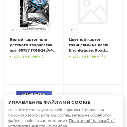
Белый картон для
Цветной картон
детского творчества
глянцевый на клею
арт. 66757 ГОНКИ /А4,
ErichKrause, Road
папка с клапанами, 8 л,
Beast, А4, 10 листов, 10
Есть в наличии: 91
Есть в наличии: 40
обложка - полноцв
цветов, игрушка-набор
дл
УПРАВЛЕНИЕ ФАЙЛАМИ COOKIE
На сайте используются cookie-файлы. Продолжая
просмотр этого сайта, Вы соглашаетесь на обработку
файлов cookie в соответствии с
Политикой "КляксаОпт"
использования cookie-файлов