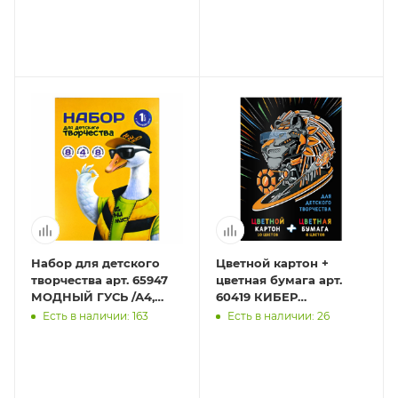
обложка -
полноцветная печать
Набор для детского
Цветной картон +
творчества арт. 65947
цветная бумага арт.
МОДНЫЙ ГУСЬ /А4,
60419 КИБЕР
папка с клапанами, 21
ЖИВОТНЫЕ /А4,
Есть в наличии: 163
Есть в наличии: 26
л, обложка - полноцв
клеевое скрепление, 26
л, обложка - п