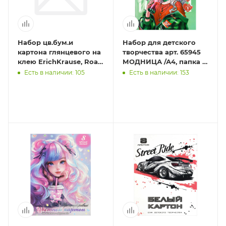
Набор цв.бум.и
Набор для детского
картона глянцевого на
творчества арт. 65945
клею ErichKrause, Road
МОДНИЦА /А4, папка с
Beast, А4, 20 листов, по
клапанами, 21 л,
Есть в наличии: 105
Есть в наличии: 153
10 цв. игрушка-
обложка -
полноцветна