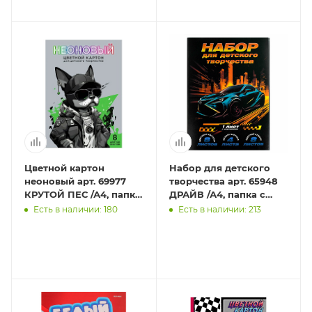
Цветной картон
Набор для детского
неоновый арт. 69977
творчества арт. 65948
КРУТОЙ ПЕС /А4, папка
ДРАЙВ /А4, папка с
с клапанами, 8 л,
клапанами, 21 л,
Есть в наличии: 180
Есть в наличии: 213
обложка -
обложка -
полноцветная од
полноцветная