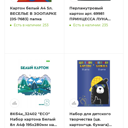
Картон белый А4 5л.
Перламутровый
ВЕСЕЛЬЕ В ЗООПАРКЕ
картон арт. 69981
(05-7683) папка
ПРИНЦЕССА ЛУНА
/200х285 мм, папка с
Есть в наличии: 253
Есть в наличии: 235
клапанами, 8 л,
обложка - полноц
8Кб4к_32402 "ECO"
Набор для детского
Набор картона Белый
творчества (цв.
8л А4ф 195х280мм на
картон+цв. бумага)