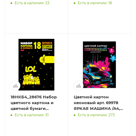
клею-Горные вершины-
57186
Есть в наличии: 23
Есть в наличии: 18
18НКБ4_28676 Набор
Цветной картон
цветного картона и
неоновый арт. 69978
цветной бумаги
ЯРКАЯ МАШИНА /А4,
Мелованной 18л
папка с клапанами, 8 л,
Есть в наличии: 31
Есть в наличии: 273
8ЦВ+8ЦВ+2 БЕЛЫХ
обложка -
А4ф 194х280мм в
полноцветная