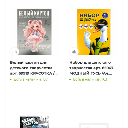
Белый картон для
Набор для детского
детского творчества
творчества арт. 65947
арт. 69919 КРАСОТКА /
МОДНЫЙ ГУСЬ /А4,
А4, папка с клапанами,
папка с клапанами, 21
Есть в наличии: 157
Есть в наличии: 163
8 л, обложка - полн
л, обложка - полноцв