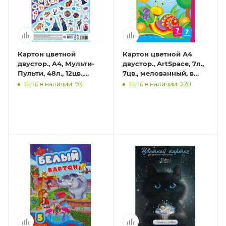
Картон цветной
Картон цветной А4
двустор., A4, Мульти-
двустор., ArtSpace, 7л.,
Пульти, 48л., 12цв.,
7цв., мелованный, в
немелованный, в
папке
Есть в наличии: 93
Есть в наличии: 220
пакете, "Волшебник
изумрудн