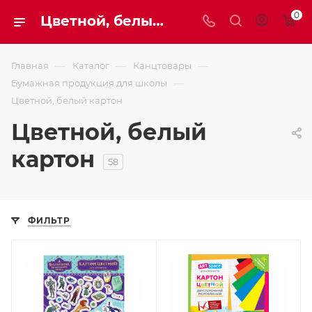
0
Цветной, белый картон
—
—
—
Главная
Каталог
Канцтовары
—
Бумажная продукция для школы
Цветной, белый картон
Цветной, белый
картон
58
ФИЛЬТР