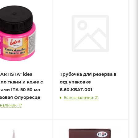
RTISTA" idea
Трубочка для резерва в
по ткани и коже с
отд упаковке
-50 50 мл
8.60.КБАТ.001
озовая флуоресце
Есть в наличии: 21
 наличии: 17