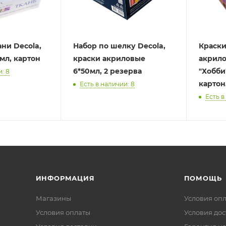
ани Decola,
Набор по шелку Decola,
Краски
0мл, картон
краски акриловые
акрило
6*50мл, 2 резерва
"Хобби"
: 8
картон
Есть в наличии: 8
Есть в
ИНФОРМАЦИЯ
ПОМОЩЬ
Магазины
Условия оп
Условия оплаты
Условия дос