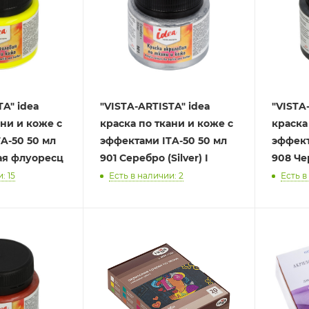
idea
"VISTA-ARTISTA" idea
"VISTA-A
ни и коже с
краска по ткани и коже с
краска 
эффектами ITA-50 50 мл
эффектами ITA
ая флуоресц
901 Серебро (Silver) I
908 Че
: 15
Есть в наличии: 2
Есть в