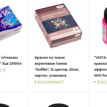
 п/тканям
Краски по ткани
"VISTA-A
" 5цв 251004
акриловые Гамма
краска 
"Хобби", 12 цветов, 20мл,
эффектами ITA
: 10
картон. упаковка
1001 Р
Есть в наличии: 9
Есть в