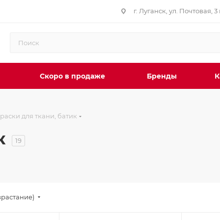
г. Луганск, ул. Почтовая, 3 
Скоро в продаже
Бренды
К
раски для ткани, батик
к
19
зрастание)