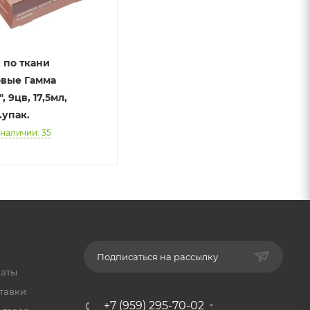
 по ткани
вые Гамма
, 9цв, 17,5мл,
.упак.
 наличии: 35
Подписаться на рассылку
латы
тавки
+7 (959) 295-70-02