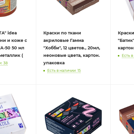
idea
Краски по ткани
Краски
ни и коже с
акриловые Гамма
"Батик"
"Хобби", 12 цветов., 20мл,
картон
металлик (
неоновые цвета, картон.
Есть в
упаковка
и: 38
Есть в наличии: 15