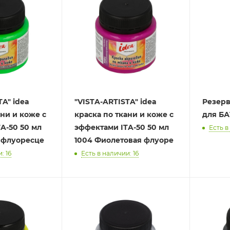
idea
"VISTA-ARTISTA" idea
Резер
ни и коже с
краска по ткани и коже с
для БА
эффектами ITA-50 50 мл
Есть в
я флуоресце
1004 Фиолетовая флуоре
: 16
Есть в наличии: 16