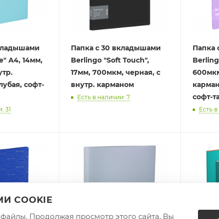
вкладышами
Папка с 30 вкладышами
Папка 
e" А4, 14мм,
Berlingo "Soft Touch",
Berling
утр.
17мм, 700мкм, черная, с
600мкм
лубая, софт-
внутр. карманом
карман
софт-т
Есть в наличии: 7
: 31
Есть в
И COOKIE
e-файлы. Продолжая просмотр этого сайта, Вы