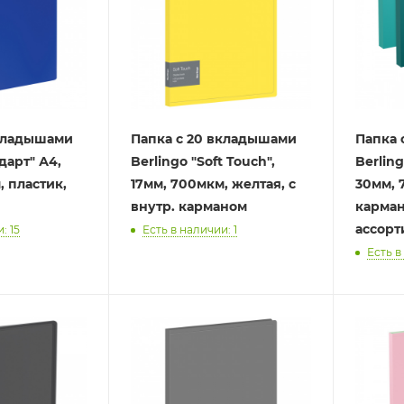
вкладышами
Папка с 20 вкладышами
Папка 
арт" А4,
Berlingo "Soft Touch",
Berling
, пластик,
17мм, 700мкм, желтая, с
30мм, 
внутр. карманом
карман
ассорт
: 15
Есть в наличии: 1
Есть в