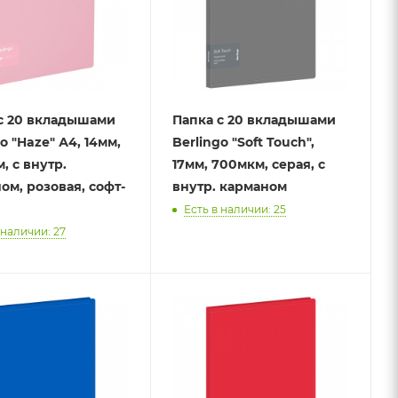
с 20 вкладышами
Папка с 20 вкладышами
o "Haze" А4, 14мм,
Berlingo "Soft Touch",
, с внутр.
17мм, 700мкм, серая, с
ом, розовая, софт-
внутр. карманом
Есть в наличии: 25
 наличии: 27