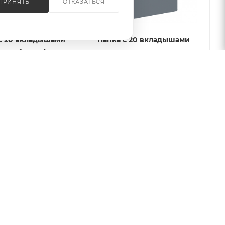
ПРИНЯТЬ
ОТКАЗАТЬСЯ
с 20 вкладышами
Папка с 20 вкладышами
o "Soft Touch Pro",
СТАММ "Стандарт" А4,
700мкм, с внутр.
14мм, 600мкм, пластик,
ом, софт-тач,
серая
и
Есть в наличии: 74
 наличии: 149