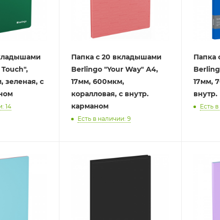
вкладышами
Папка с 20 вкладышами
Папка 
 Touch",
Berlingo "Your Way" А4,
Berling
, зеленая, с
17мм, 600мкм,
17мм, 
аном
коралловая, с внутр.
внутр.
карманом
: 14
Есть в
Есть в наличии: 9