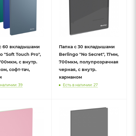
с 60 вкладышами
Папка с 30 вкладышами
o "Soft Touch Pro",
Berlingo "No Secret", 17мм,
700мкм, с внутр.
700мкм, полупрозрачная
ом, софт-тач,
черная, с внутр.
и
карманом
 наличии: 39
Есть в наличии: 27