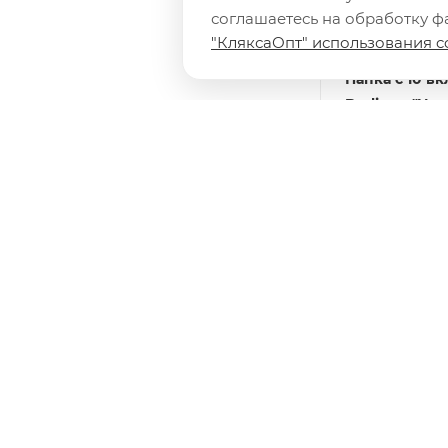
соглашаетесь на обработку фа
"КляксаОпт" использования c
Папка с 10 
Berlingo "You
17мм, 600мкм,
внутр. карм
Есть в наличии