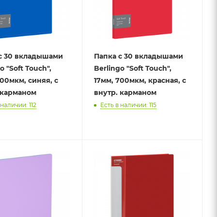
с 30 вкладышами
Папка с 30 вкладышами
o "Soft Touch",
Berlingo "Soft Touch",
700мкм, синяя, с
17мм, 700мкм, красная, с
 карманом
внутр. карманом
 наличии: 112
Есть в наличии: 115