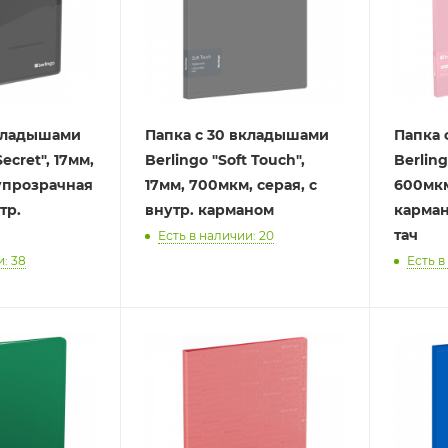
вкладышами
Папка с 30 вкладышами
Папка 
ecret", 17мм,
Berlingo "Soft Touch",
Berling
упрозрачная
17мм, 700мкм, серая, с
600мкм
тр.
внутр. карманом
карман
тач
Есть в наличии: 20
и: 38
Есть в