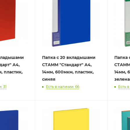
вкладышами
Папка с 20 вкладышами
Папка 
арт" А4,
СТАММ "Стандарт" А4,
СТАММ 
, пластик,
14мм, 600мкм, пластик,
14мм, 
синяя
зелена
: 31
Есть в наличии: 66
Есть в