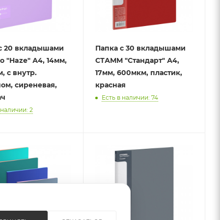
с 20 вкладышами
Папка с 30 вкладышами
o "Haze" А4, 14мм,
СТАММ "Стандарт" А4,
, с внутр.
17мм, 600мкм, пластик,
ом, сиреневая,
красная
ач
Есть в наличии: 74
 наличии: 2