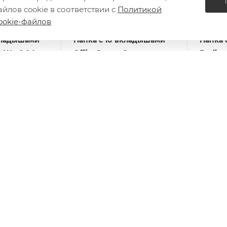
йлов cookie в соответствии с
Политикой
ookie-файлов
вкладышами
Папка с 10 вкладышами
Папка 
r Way" А4,
OfficeSpace, 9мм,
Berling
 синяя, с
400мкм, серая F10L4_277
17мм, 
аном
карман
Есть в наличии: 1
ассорт
: 1
Есть в