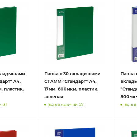
вкладышами
Папка с 30 вкладышами
Папка 
арт" А4,
СТАММ "Стандарт" А4,
вклад
, пластик,
17мм, 600мкм, пластик,
"Станд
зеленая
800мкм
: 31
Есть в наличии: 57
Есть в