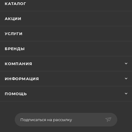
КАТАЛОГ
детям и взрослым. Акриловые маркеры
представлены в наборе из 20 штук. В комплекте 2
белых цвета и 5 цветов металлика.
АКЦИИ
УСЛУГИ
БРЕНДЫ
КОМПАНИЯ
ИНФОРМАЦИЯ
ПОМОЩЬ
Подписаться на рассылку