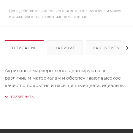
Цена действительна только для интернет-магазина и может
отличаться от цен в розничных магазинах
ОПИСАНИЕ
НАЛИЧИЕ
КАК КУПИТЬ
Акриловые маркеры легко адаптируются к
различным материалам и обеспечивают высокое
качество покрытия и насыщенные цвета, идеальны
для любых поверхностей. Набор акриловых
маркеров будет превосходным подарком, который
наверняка порадует и вдохновит получателя. Этот
набор акриловых маркеров подарит удовольствие и
радость всем любителям искусства,
профессиональным и начинающим художникам,