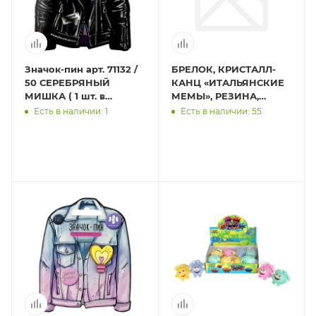
Значок-пин арт. 71132 /
БРЕЛОК, КРИСТАЛЛ-
50 СЕРЕБРЯНЫЙ
КАНЦ «ИТАЛЬЯНСКИЕ
МИШКА ( 1 шт. в
МЕМЫ», РЕЗИНА,
наборе; размер
АССОРТИ РАЗМЕРОВ,
Есть в наличии: 1
Есть в наличии: 55
значка/-ов: 33x25 мм,
АССОРТИ
материал