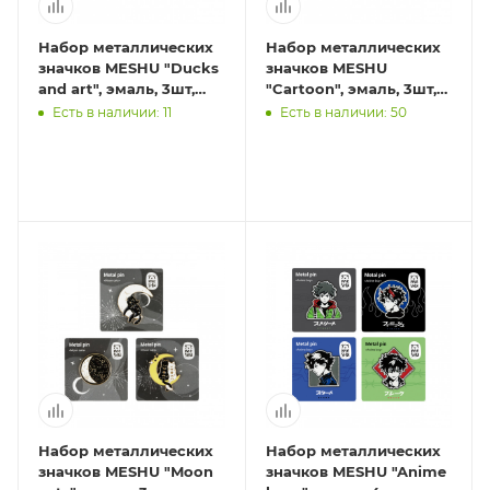
Набор металлических
Набор металлических
значков MESHU "Ducks
значков MESHU
and art", эмаль, 3шт,
"Cartoon", эмаль, 3шт,
картонная подложка,
картонная подложка,
Есть в наличии: 11
Есть в наличии: 50
европодвес
европодвес
Набор металлических
Набор металлических
значков MESHU "Moon
значков MESHU "Anime