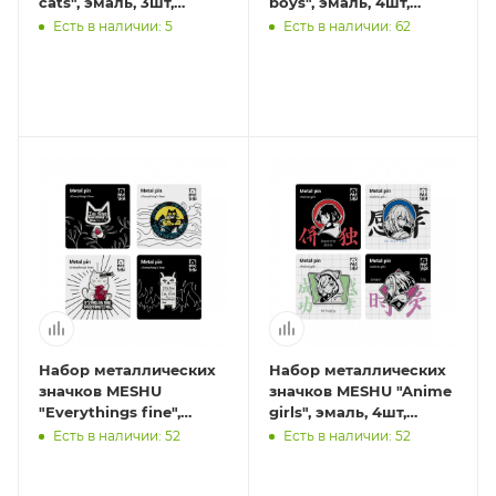
cats", эмаль, 3шт,
boys", эмаль, 4шт,
картонная подложка,
картонная подложка,
Есть в наличии: 5
Есть в наличии: 62
европодвес
европодвес
Набор металлических
Набор металлических
значков MESHU
значков MESHU "Anime
"Everythings fine",
girls", эмаль, 4шт,
эмаль, 4шт, картонная
картонная подложка,
Есть в наличии: 52
Есть в наличии: 52
подложка, европодвес
европодвес