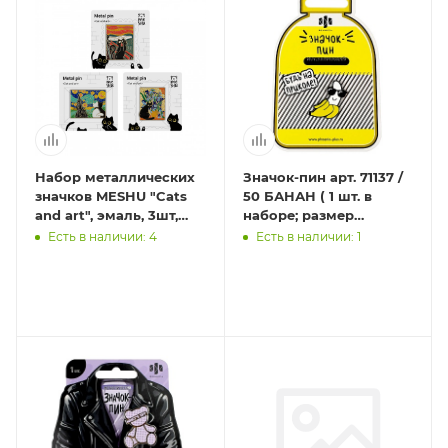
Набор металлических
Значок-пин арт. 71137 /
значков MESHU "Cats
50 БАНАН ( 1 шт. в
and art", эмаль, 3шт,
наборе; размер
картонная подложка,
значка/-ов: 27х32 мм,
Есть в наличии: 4
Есть в наличии: 1
европодвес
материал значка/-ов: