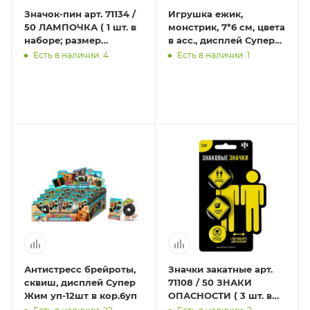
Значок-пин арт. 71134 /
Игрушка ежик,
50 ЛАМПОЧКА ( 1 шт. в
монстрик, 7*6 см, цвета
наборе; размер
в асс., дисплей Супер
значка/-ов: 31х25 мм,
Жим уп-12шт в кор.12уп
Есть в наличии: 4
Есть в наличии: 1
материал значка/-
Антистресс брейроты,
Значки закатные арт.
сквиш, дисплей Супер
71108 / 50 ЗНАКИ
Жим уп-12шт в кор.6уп
ОПАСНОСТИ ( 3 шт. в
наборе; размер