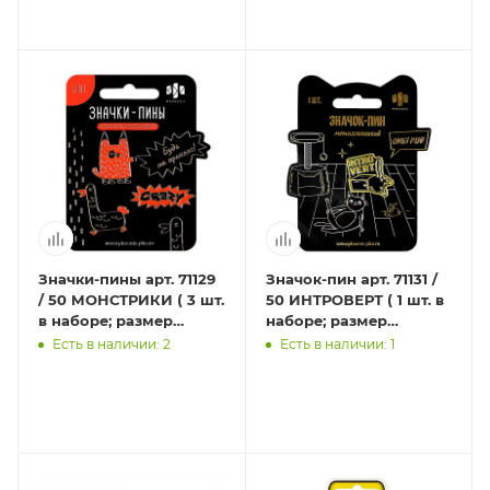
Значки-пины арт. 71129
Значок-пин арт. 71131 /
/ 50 МОНСТРИКИ ( 3 шт.
50 ИНТРОВЕРТ ( 1 шт. в
в наборе; размер
наборе; размер
значка/-ов:
значка/-ов: 29х29 мм,
Есть в наличии: 2
Есть в наличии: 1
31х24/31х26/15х35 мм,
материал значка/
мат