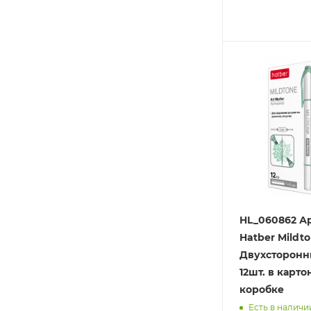
HL_060862 А
Hatber Mildto
Двухсторонн
12шт. в карт
коробке
Есть в наличии