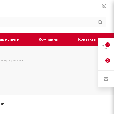
г
ак купить
Компания
Контакты
0
ркер краска
0
ли