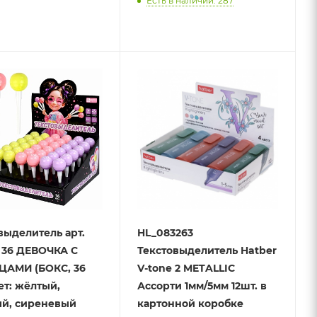
Есть в наличии: 287
выделитель арт.
HL_083263
/ 36 ДЕВОЧКА С
Текстовыделитель Hatber
ЦАМИ (БОКС, 36
V-tone 2 METALLIC
ет: жёлтый,
Ассорти 1мм/5мм 12шт. в
й, сиреневый
картонной коробке