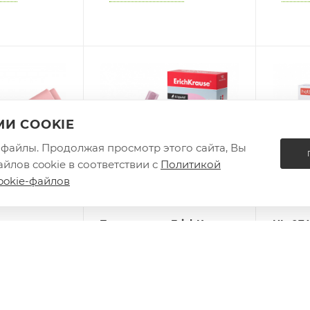
И COOKIE
e-файлы. Продолжая просмотр этого сайта, Вы
йлов cookie в соответствии с
Политикой
ookie-файлов
итель
Текстмаркер ErichKrause
HL_074
пастельный
Liquid Visioline V-14 Pastel,
Hatber
, 1-5мм
цвет чернил розовый (в
Двухс
коробке по 10 шт.)
12шт. 
: 137
короб
Есть в наличии: 296