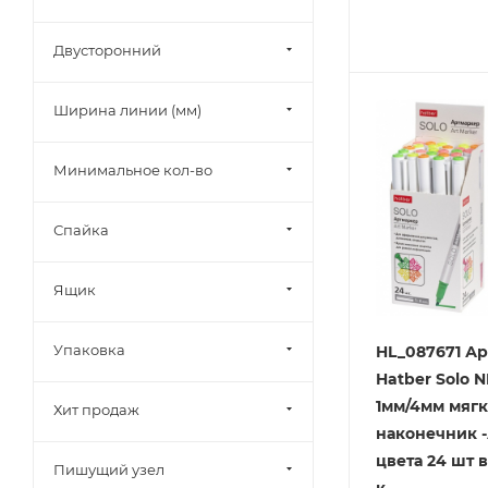
Двусторонний
Ширина линии (мм)
Минимальное кол-во
Спайка
Ящик
Упаковка
HL_087671 А
Hatber Solo 
1мм/4мм мяг
Хит продаж
наконечник -
цвета 24 шт 
Пишущий узел
к