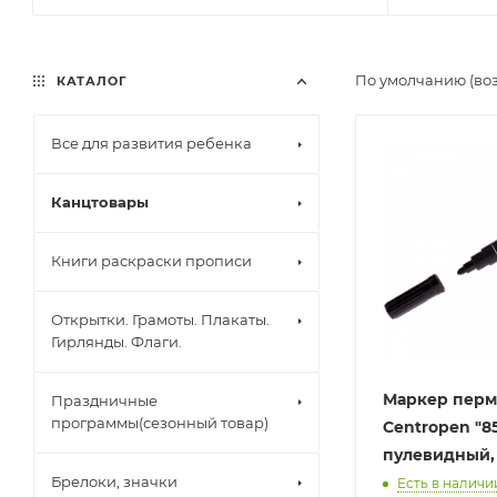
По умолчанию (во
КАТАЛОГ
Все для развития ребенка
Канцтовары
Книги раскраски прописи
Открытки. Грамоты. Плакаты.
Гирлянды. Флаги.
Маркер пер
Праздничные
программы(сезонный товар)
Centropen "8
пулевидный,
Брелоки, значки
Есть в наличи