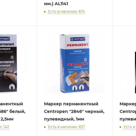
мм.) AL1141
Есть в наличии: 674
манентный
Маркер перманентный
Марке
586" белый,
Centropen "2846" черный,
Centro
 2,5мм
пулевидный, 1мм
пулеви
: 142
Есть в наличии: 657
Есть в