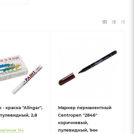
аска "Alingar",
Маркер перманентный
 пулевидный, 2,8
Centropen "2846"
коричневый,
пулевидный, 1мм
 наличии: 514