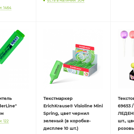
Есть в наличии: 304
: 1464
итель
Текстмаркер
Тексто
erLine"
ErichKrause® Visioline Mini
69653 
мм
Spring, цвет чернил
ЛЕДЕН
зеленый (в коробке-
шт., цв
: 122
дисплее 10 шт.)
розовы