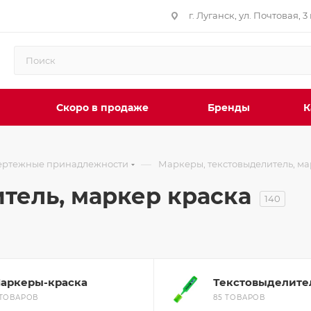
г. Луганск, ул. Почтовая, 3 
Скоро в продаже
Бренды
К
—
ертежные принадлежности
Маркеры, текстовыделитель, ма
тель, маркер краска
140
аркеры-краска
Текстовыделите
 ТОВАРОВ
85 ТОВАРОВ