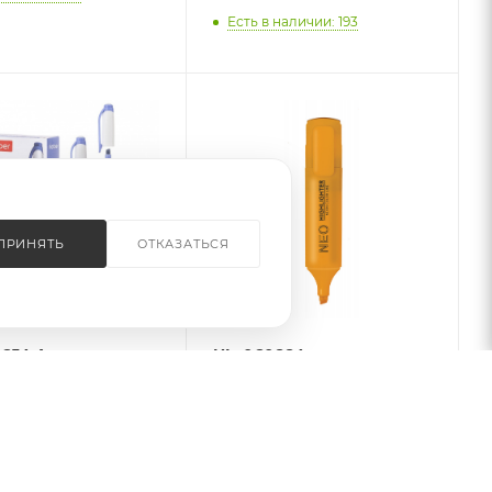
Есть в наличии: 193
ПРИНЯТЬ
ОТКАЗАТЬСЯ
654 Артмаркер
HL_060884
 Mildtone PASTEL
Текстовыделитель Hatber
торонний Деним
NEO флюоресцентные
в картонной
чернила клиновидный
ке
пишущий узел
Оранжевый 12шт