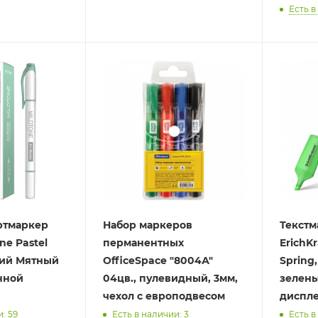
Есть в
ртмаркер
Набор маркеров
Текстм
ne Pastel
перманентных
ErichKr
ий Мятный
OfficeSpace "8004А"
Spring
онной
04цв., пулевидный, 3мм,
зелены
чехол с европодвесом
диспле
: 59
Есть в наличии: 3
Есть в