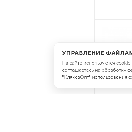
УПРАВЛЕНИЕ ФАЙЛАМ
На сайте используются cooki
соглашаетесь на обработку фа
"КляксаОпт" использования c
Текстовыдел
OfficeSpace 
цвет, розовый
Есть в наличии