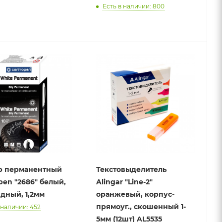
Есть в наличии: 800
р перманентный
Текстовыделитель
pen "2686" белый,
Alingar "Line-2"
дный, 1,2мм
оранжевый, корпус-
прямоуг., скошенный 1-
 наличии: 452
5мм (12шт) AL5535