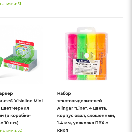
 наличии: 31
аркер
Набор
ause® Visioline Mini
текстовыделителей
, цвет чернил
Alingar "Line", 4 цвета,
й (в коробке-
корпус овал, скошенный,
е 10 шт.)
1-4 мм, упаковка ПВХ с
кноп
 наличии: 52