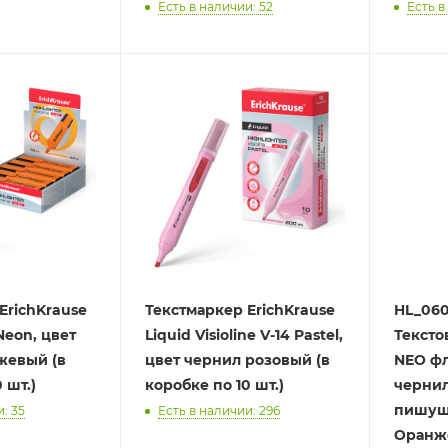
Есть в наличии: 52
Есть в
ErichKrause
Текстмаркер ErichKrause
HL_06
 Neon, цвет
Liquid Visioline V-14 Pastel,
Тексто
жевый (в
цвет чернил розовый (в
NEO ф
по 10 шт.)
коробке по 10 шт.)
черни
пишущ
: 35
Есть в наличии: 296
Оранж