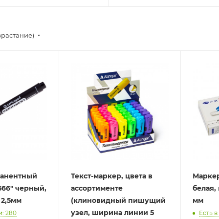
зрастание)
манентный
Текст-маркер, цвета в
Маркер - кр
566" черный,
ассортименте
белая,
 2,5мм
(клиновидный пишущий
мм
узел, ширина линии 5
и: 280
Есть в