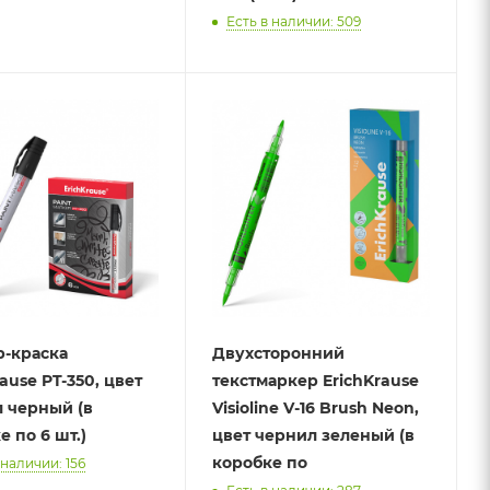
Есть в наличии: 509
-краска
Двухсторонний
ause PT-350, цвет
текстмаркер ErichKrause
 черный (в
Visioline V-16 Brush Neon,
е по 6 шт.)
цвет чернил зеленый (в
коробке по
 наличии: 156