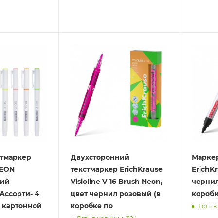
ртмаркер
Двухсторонний
Маркер
NEON
текстмаркер ErichKrause
ErichKr
кий
Visioline V-16 Brush Neon,
чернил
Ассорти- 4
цвет чернил розовый (в
коробк
в картонной
коробке по
Есть в