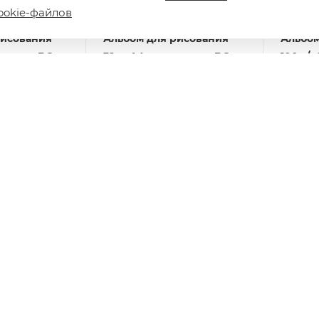
ookie-файлов
рисования
Альбом для рисования
Альбом
скрепке BG
32л., А4, на скрепке BG
100 г/м2 на скобе 2
принцесса"
"Пейзажи"
24АЛСК
Волшеб
и: 87
Есть в наличии: 80
24АЛСК
Есть в