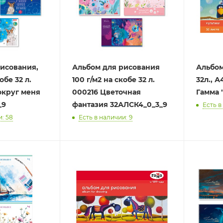
исования,
Альбом для рисования
Альбом
100 г/м2 на скобе 32 л.
32л., А
округ меня
000216 Цветочная
Гамма 
_9
фантазия 32АЛСК4_0_3_9
Есть в
и: 58
Есть в наличии: 9