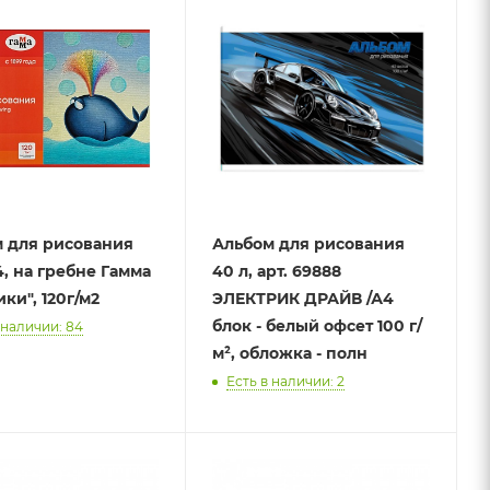
 для рисования
Альбом для рисования
4, на гребне Гамма
40 л, арт. 69888
ки", 120г/м2
ЭЛЕКТРИК ДРАЙВ /А4
блок - белый офсет 100 г/
 наличии: 84
м², обложка - полн
Есть в наличии: 2