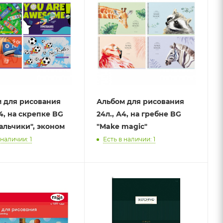
 для рисования
Альбом для рисования
А4, на скрепке BG
24л., А4, на гребне BG
Мальчики", эконом
"Make magic"
 наличии: 1
Есть в наличии: 1