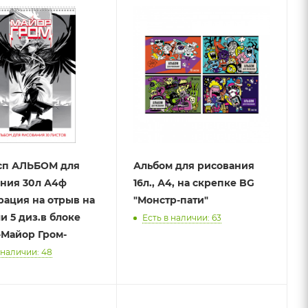
сп АЛЬБОМ для
Альбом для рисования
ния 30л А4ф
16л., А4, на скрепке BG
ация на отрыв на
"Монстр-пати"
и 5 диз.в блоке
Есть в наличии: 63
-Майор Гром-
 наличии: 48