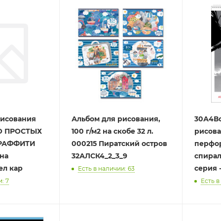
рисования
Альбом для рисования,
30А4В
О ПРОСТЫХ
100 г/м2 на скобе 32 л.
рисова
ГРАФФИТИ
000215 Пиратский остров
перфор
,на
32АЛСК4_2_3_9
спирал
ел кар
серия 
Есть в наличии: 63
: 7
Есть в