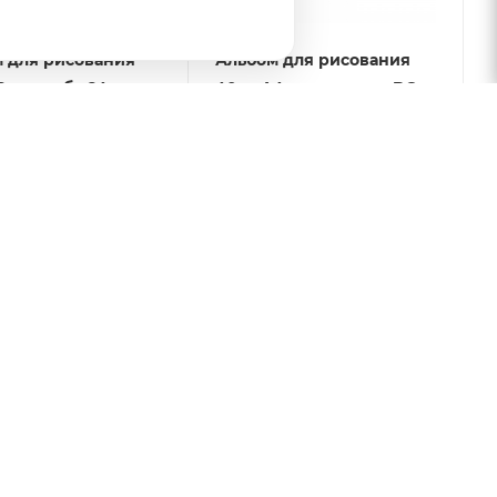
 для рисования
Альбом для рисования
4 л.
40л., А4, на скрепке BG
4_000211
"Gallery"
ная страна
Есть в наличии: 63
4_000211
 наличии: 31