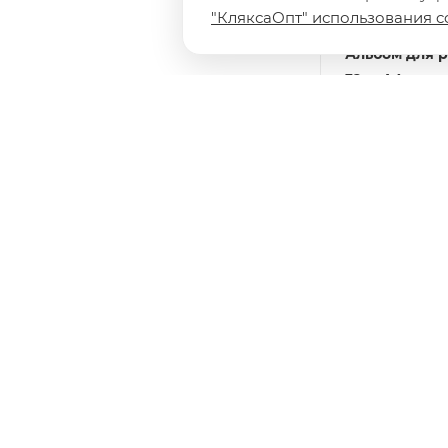
"КляксаОпт" использования c
Альбом для 
32л., А4, на 
"Маленькая 
Есть в наличи