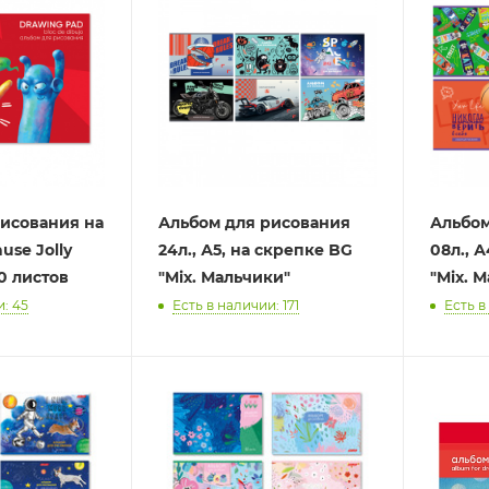
рисования на
Альбом для рисования
Альбом
use Jolly
24л., А5, на скрепке BG
08л., 
30 листов
"Mix. Мальчики"
"Mix. 
и: 45
Есть в наличии: 171
Есть в