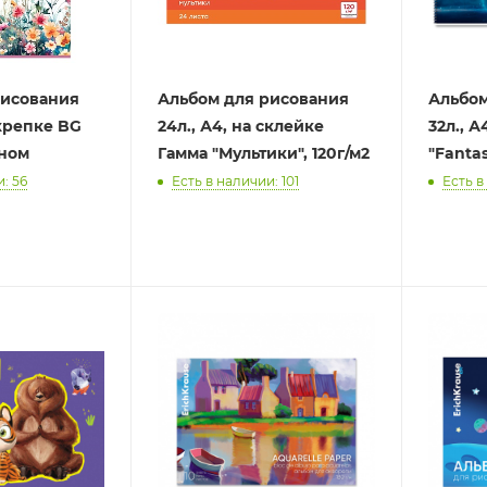
рисования
Альбом для рисования
Альбом
скрепке BG
24л., А4, на склейке
32л., А
оном
Гамма "Мультики", 120г/м2
"Fanta
: 56
Есть в наличии: 101
Есть в