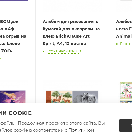
ЬБОМ для
Альбом для рисования с
Альбом
4л А4ф
бумагой для акварели на
клею E
на отрыв на
клею ErichKrause Art
Animal
з.в блоке
Spirit, А4, 10 листов
Есть в
ppy ZOO-
Есть в наличии: 80
: 1
И COOKIE
e-файлы. Продолжая просмотр этого сайта, Вы
йлов cookie в соответствии с
Политикой