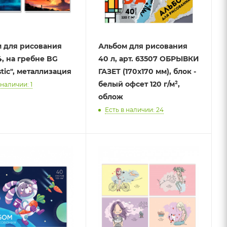
 для рисования
Альбом для рисования
4, на гребне BG
40 л, арт. 63507 ОБРЫВКИ
stic", металлизация
ГАЗЕТ (170х170 мм), блок -
белый офсет 120 г/м²,
 наличии: 1
облож
Есть в наличии: 24