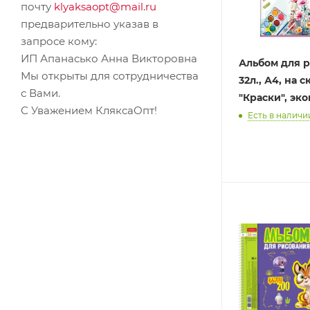
почту
klyaksaopt@mail.ru
предварительно указав в
запросе кому:
ИП Апанасько Анна Викторовна
Альбом для 
Мы открыты для сотрудничества
32л., А4, на 
с Вами.
"Краски", эк
С Уважением КляксаОпт!
Есть в наличии