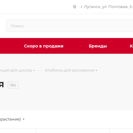
г. Луганск, ул. Почтовая, 3 
Скоро в продаже
Бренды
К
—
кция для школы
Альбомы для рисования
я
184
зрастание)