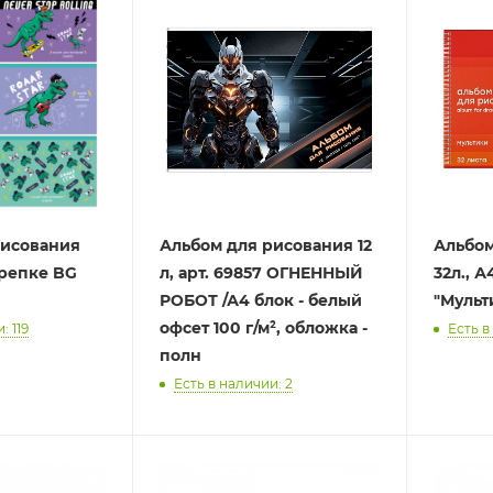
рисования
Альбом для рисования 12
Альбом
скрепке BG
л, арт. 69857 ОГНЕННЫЙ
32л., А
РОБОТ /А4 блок - белый
"Мульти
офсет 100 г/м², обложка -
: 119
Есть в
полн
Есть в наличии: 2