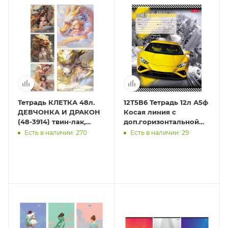
Тетрадь КЛЕТКА 48л.
12Т5В6 Тетрадь 12л А5ф
ДЕВЧОНКА И ДРАКОН
Косая линия с
(48-3914) твин-лак,
доп.горизонтальной
цвет.мелов.обл., 5 диз в
65г/кв.м на скобе 5
Есть в наличии: 270
Есть в наличии: 29
спайке
диз.в блоке
скругл.углы