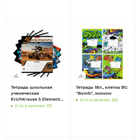
шт.)_MIX-PA
шт.)_MIX-PACK
Тетрадь школьная
Тетрадь 18л., клетка BG
ученическая
"Bomb", эконом
ErichKrause 5 Elements,
Есть в наличии: 362
18 листов, клетка (в
Есть в наличии: 155
плёнке по 10 шт.)