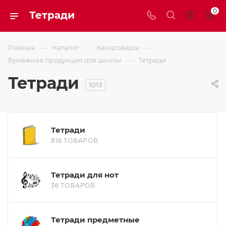
0
Тетради
—
—
—
Главная
Каталог
Канцтовары
—
Бумажная продукция для школы
Тетради
Тетради
1013
Тетради
816 ТОВАРОВ
Тетради для нот
36 ТОВАРОВ
Тетради предметные