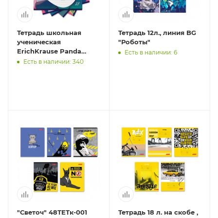
Тетрадь школьная
Тетрадь 12л., линия BG
ученическая
"Роботы"
ErichKrause Panda
Есть в наличии: 6
Hugs, 18 листов, клетка
Есть в наличии: 340
(в плёнке по 10
шт.)_MIX-PACK
"Светоч" 48ТЕТк-001
Тетрадь 18 л. на скобе ,