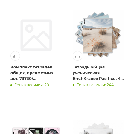
Комплект тетрадей
Тетрадь общая
общих, предметных
ученическая
арт. 73730/
ErichKrause Pasifico, 48
ИНТЕРЕСНЫЕ ФАКТЫ
листов, клетка,
Есть в наличии: 20
Есть в наличии: 244
/48 л., А5+, вн.блок -
матовая
клетка, линия
ламинация_MIX-PACK