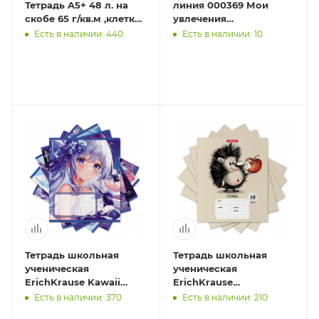
Тетрадь A5+ 48 л. на
линия 000369 Мои
скобе 65 г/кв.м ,клетка
увлечения
000730 Не буди во мне
18ТСКд5_4_3_2
Есть в наличии: 440
Есть в наличии: 10
зверя
Тетрадь школьная
Тетрадь школьная
ученическая
ученическая
ErichKrause Kawaii
ErichKrause
Whale, 18 листов,
Очаровашки, 18 листов,
Есть в наличии: 370
Есть в наличии: 210
клетка (в плёнке по 10
клетка (в плёнке по 10