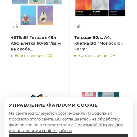
48Т5лВ1 Тетрадь 48л
Тетрадь 80л., А4,
А5ф клетка 60-65г/кв.м
клетка BG "Monocolor.
на скобе
Form"
ламинац.SOFT-TOUCH
Есть в наличии: 220
Есть в наличии: 159
-Весь ее Мир- Выпуск
№2
УПРАВЛЕНИЕ ФАЙЛАМИ COOKIE
На сайте используются cookie-файлы. Продолжая
просмотр этого сайта, Вы соглашаетесь на обработку
файлов cookie в соответствии с
Политикой "КляксаОпт"
использования cookie-файлов