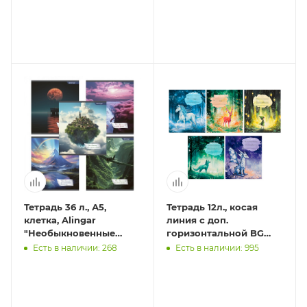
(стандарт), "Му
(стандарт), "Su
Тетрадь 36 л., А5,
Тетрадь 12л., косая
клетка, Alingar
линия c доп.
"Необыкновенные
горизонтальной BG
пейзажи", скрепка,
"Сказки"
Есть в наличии: 268
Есть в наличии: 995
офсет, мелованный
картон (ста