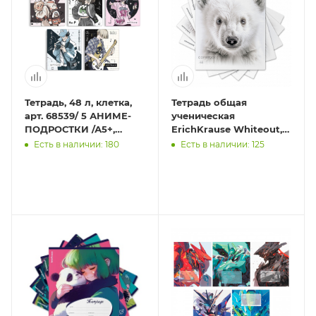
Тетрадь, 48 л, клетка,
Тетрадь общая
арт. 68539/ 5 АНИМЕ-
ученическая
ПОДРОСТКИ /А5+,
ErichKrause Whiteout,
мягкий переплёт (2
48 листов, клетка,
Есть в наличии: 180
Есть в наличии: 125
скобы), обложка -
ламинация soft-
выбо
touch+выборочный У