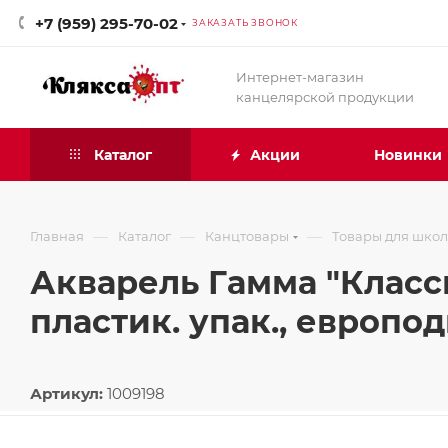
+7 (959) 295-70-02
ЗАКАЗАТЬ ЗВОНОК
Интернет-магазин
канцелярской продукции
Каталог
Акции
Новинки
—
—
—
Главная
Каталог
Канцтовары
Товары для шко
Акварель Гамма "Класси
пластик. упак., европо
Артикул:
1009198