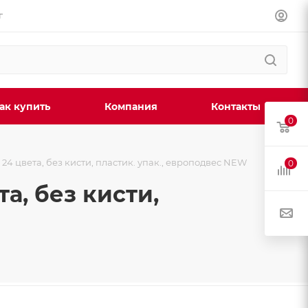
г
ак купить
Компания
Контакты
0
24 цвета, без кисти, пластик. упак., европодвес NEW
0
а, без кисти,