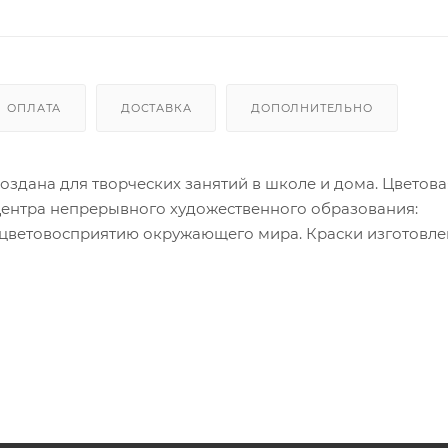
ОПЛАТА
ДОСТАВКА
ДОПОЛНИТЕЛЬНО
оздана для творческих занятий в школе и дома. Цветова
Центра непрерывного художественного образования:
 цветовосприятию окружающего мира. Краски изготовле
ующего, отличаются прозрачностью, яркостью и чистото
ия красок расположена на крышке, а кюветы с высоким
ми не позволяют цветам смешиваться в подложке во вр
ывается с одежды.