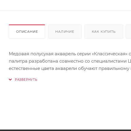
ОПИСАНИЕ
НАЛИЧИЕ
КАК КУПИТЬ
Медовая полусухая акварель серии «Классическая» с
палитра разработана совместно со специалистами 
естественные цвета акварели обучают правильному
основе органических пигментов и натурального связ
Удобный пластиковый пенал: палитра для смешиван
бортиками и увеличенное расстояние между краска
рисования. Акварель легко смывается с рук и отстир
• Количество цветов: 24;
• Форма кюветы: квадратная;
• Объём кюветы: 3,14 см3.