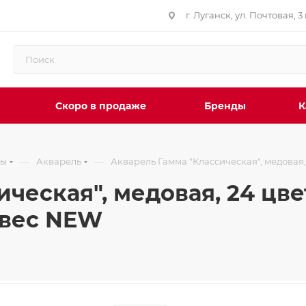
г. Луганск, ул. Почтовая, 3 
Скоро в продаже
Бренды
К
—
—
лы
Акварель
Акварель Гамма "Классическая", медовая, 
ческая", медовая, 24 цвет
двес NEW