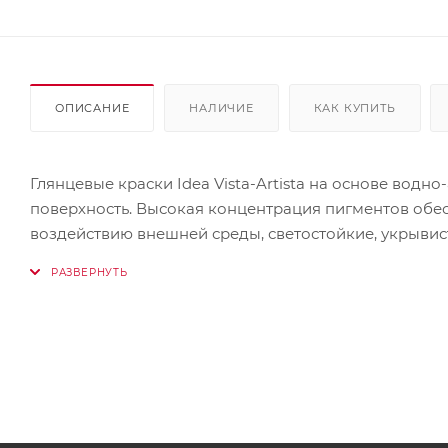
ОПИСАНИЕ
НАЛИЧИЕ
КАК КУПИТЬ
Глянцевые краски Idea Vista-Artista на основе вод
поверхность. Высокая концентрация пигментов обе
воздействию внешней среды, светостойкие, укрывис
Хорошо ложатся на дерево, картон, бумагу, кожу, пено
моделирующую пасту и др. Используются для живоп
красок Idea Vista-Artista состоит из 31 цвета, вклю