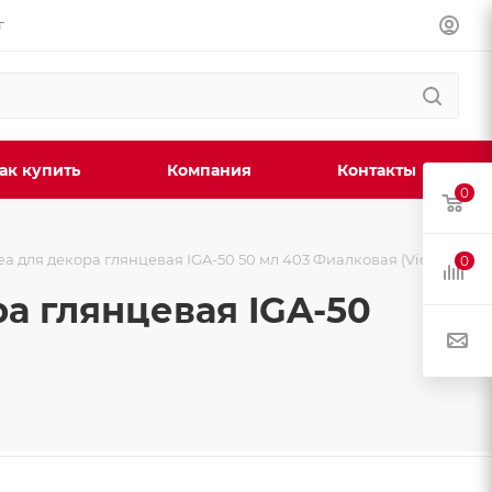
г
ак купить
Компания
Контакты
0
ea для декора глянцевая IGA-50 50 мл 403 Фиалковая (Viole
0
ра глянцевая IGA-50