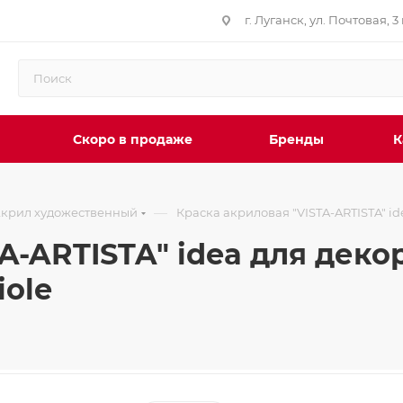
г. Луганск, ул. Почтовая, 3 
Скоро в продаже
Бренды
К
—
крил художественный
Краска акриловая "VISTA-ARTISTA" id
A-ARTISTA" idea для деко
iole