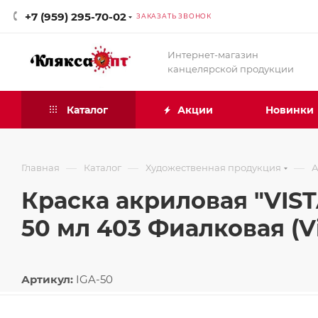
+7 (959) 295-70-02
ЗАКАЗАТЬ ЗВОНОК
Интернет-магазин
канцелярской продукции
Каталог
Акции
Новинки
—
—
—
Главная
Каталог
Художественная продукция
А
Краска акриловая "VIST
50 мл 403 Фиалковая (V
Артикул:
IGA-50