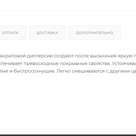
ОПЛАТА
ДОСТАВКА
ДОПОЛНИТЕЛЬНО
но-акриловой дисперсии создают после высыхания яркую
спечивает превосходные покрывные свойства. Устойчив
тые и быстросохнущие. Легко смешиваются с другими ц
пласт, пластмассу, стекло, металл, камень, изделия из г
иси и декоративно-прикладного творчества. Палитра гл
чая интенсивные яркие и пастельные модные оттенки.