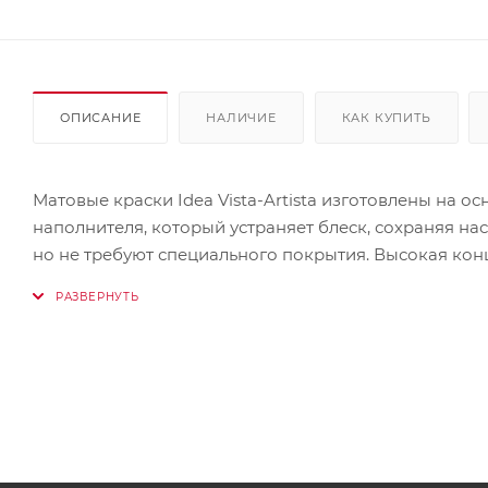
ОПИСАНИЕ
НАЛИЧИЕ
КАК КУПИТЬ
Матовые краски Idea Vista-Artista изготовлены на
наполнителя, который устраняет блеск, сохраняя на
но не требуют специального покрытия. Высокая ко
свойства. Устойчивы к воздействию внешней среды,
смешиваются с другими цветами. Хорошо ложатся на д
металл, камень, изделия из глины, моделирующую па
прикладного творчества. Палитра матовых красок Idea
оттенки, используемые в таких стилистических напр