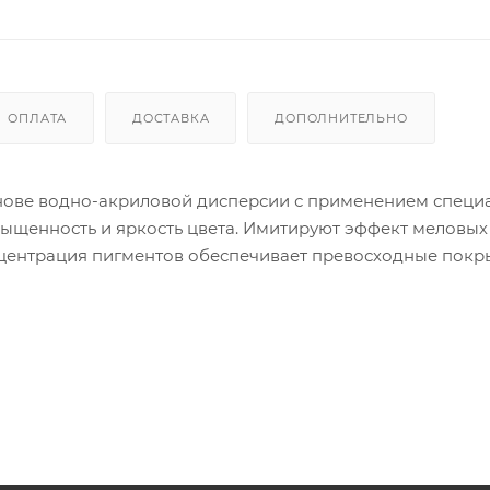
ОПЛАТА
ДОСТАВКА
ДОПОЛНИТЕЛЬНО
 основе водно-акриловой дисперсии с применением специ
сыщенность и яркость цвета. Имитируют эффект меловых
нцентрация пигментов обеспечивает превосходные пок
 светостойкие, укрывистые и быстросохнущие. Легко
ерево, картон, бумагу, кожу, пенопласт, пластмассу, сте
сту и др. Используются для живописи и декоративно-
 Vista-Artista состоит из 31 цвета, включая базовую пал
авлениях как: шебби шик, винтаж и прованс.