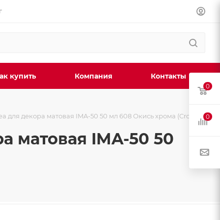
г
ак купить
Компания
Контакты
0
ea для декора матовая IMA-50 50 мл 608 Окись хрома (Cromi
0
ра матовая IMA-50 50