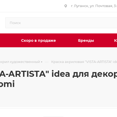
г. Луганск, ул. Почтовая, 3 
Скоро в продаже
Бренды
К
—
крил художественный
Краска акриловая "VISTA-ARTISTA" id
A-ARTISTA" idea для деко
omi