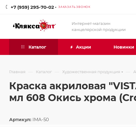
+7 (959) 295-70-02
ЗАКАЗАТЬ ЗВОНОК
Интернет-магазин
канцелярской продукции
Каталог
Акции
Новинки
—
—
—
Главная
Каталог
Художественная продукция
А
Краска акриловая "VIST
мл 608 Окись хрома (Cr
Артикул:
IMA-50