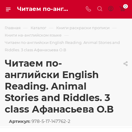
0
Читаем по-английски English Reading. Animal Stories and Riddles. 3 class Афанасьева О.В
—
—
—
Главная
Каталог
Книги раскраски прописи
—
Книги на-английском языке
Читаем по-английски English Reading. Animal Stories and
Riddles. 3 class Афанасьева О.В
Читаем по-
английски English
Reading. Animal
Stories and Riddles. 3
class Афанасьева О.В
Артикул:
978-5-17-147762-2