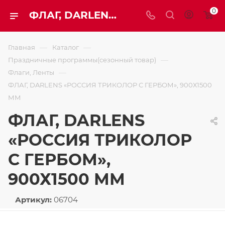
0
ФЛАГ, DARLENS «РОССИЯ ТРИКОЛОР С ГЕРБОМ», 900Х1500 ММ
—
—
Главная
Каталог
—
Праздничные программы(сезонный товар)
—
Флаги, Ленты
ФЛАГ, DARLENS «РОССИЯ ТРИКОЛОР С ГЕРБОМ», 900Х1500
ММ
ФЛАГ, DARLENS
«РОССИЯ ТРИКОЛОР
С ГЕРБОМ»,
900Х1500 ММ
Артикул:
06704