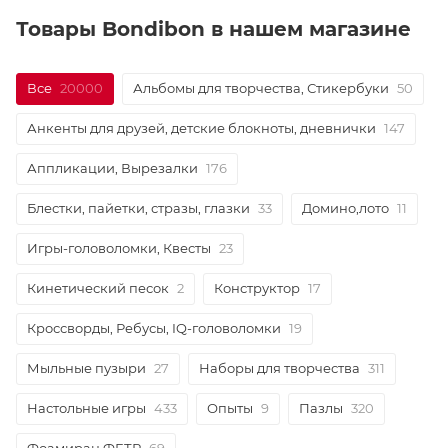
Товары Bondibon в нашем магазине
Все
20000
Альбомы для творчества, Стикербуки
50
Анкенты для друзей, детские блокноты, дневнички
147
Аппликации, Вырезалки
176
Блестки, пайетки, стразы, глазки
33
Домино,лото
11
Игры-головоломки, Квесты
23
Кинетический песок
2
Конструктор
17
Кроссворды, Ребусы, IQ-головоломки
19
Мыльные пузыри
27
Наборы для творчества
311
Настольные игры
433
Опыты
9
Пазлы
320
Фоамиран,ФЕТР
69