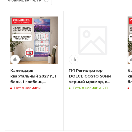
Календарь
11-1 Регистратор
К
квартальный 2027 г., 1
DOLCE COSTO 50мм
кв
блок, 1 гребень,
черный мрамор, с
бл
бегунок, МИНИ,
металлическим
б
Нет в наличии
Есть в наличии: 210
офсет, BRAUBERG,
кольцом, собранный,
о
"Лаванда"
"