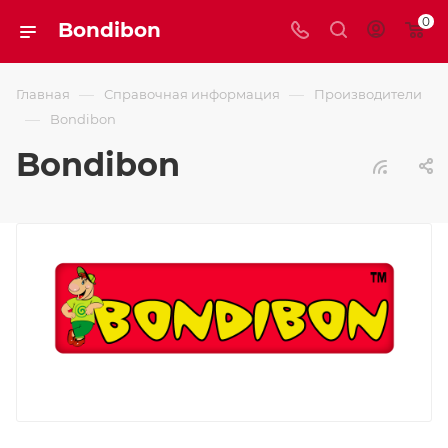
0
Bondibon
—
—
Главная
Справочная информация
Производители
—
Bondibon
Bondibon