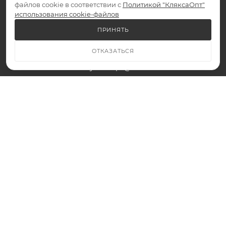
файлов cookie в соответствии с
Политикой "КляксаОпт"
Подписаться на рассылку
использования cookie-файлов
ПРИНЯТЬ
+7 (959) 295-70-02
ЗАКАЗАТЬ ЗВОНОК
ОТКАЗАТЬСЯ
klyaksaopt@mail.ru
г. Луганск, ул. Почтовая, 3 г
2026 © КляксаОпт - интернет-магазин