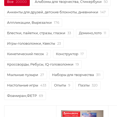
Все
20000
Альбомы для творчества, Стикербуки
50
Анкенты для друзей, детские блокноты, дневнички
147
Аппликации, Вырезалки
176
Блестки, пайетки, стразы, глазки
33
Домино,лото
11
Игры-головоломки, Квесты
23
Кинетический песок
2
Конструктор
17
Кроссворды, Ребусы, IQ-головоломки
19
Мыльные пузыри
27
Наборы для творчества
311
Настольные игры
433
Опыты
9
Пазлы
320
Фоамиран,ФЕТР
69