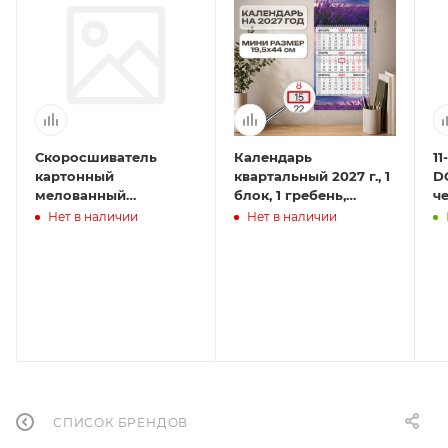
Скоросшиватель
Календарь
11
картонный
квартальный 2027 г., 1
D
мелованный
блок, 1 гребень,
ч
BRAUBERG,
бегунок, МИНИ,
м
Нет в наличии
Нет в наличии
гарантированная
офсет, BRAUBERG,
к
плотность 320 г/м2,
"Лаванда"
белый, до 200 лист
СПИСОК БРЕНДОВ