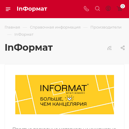
0
InФормат
—
—
Главная
Справочная информация
Производители
—
InФормат
InФормат