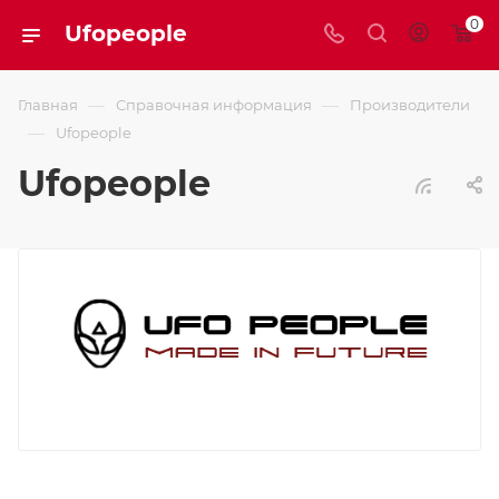
0
Ufopeople
—
—
Главная
Справочная информация
Производители
—
Ufopeople
Ufopeople