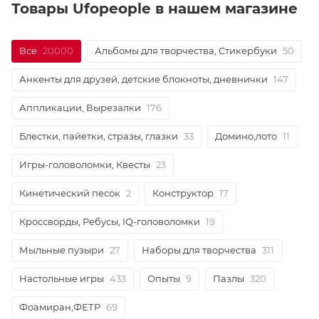
Товары Ufopeople в нашем магазине
Все
20000
Альбомы для творчества, Стикербуки
50
Анкенты для друзей, детские блокноты, дневнички
147
Аппликации, Вырезалки
176
Блестки, пайетки, стразы, глазки
33
Домино,лото
11
Игры-головоломки, Квесты
23
Кинетический песок
2
Конструктор
17
Кроссворды, Ребусы, IQ-головоломки
19
Мыльные пузыри
27
Наборы для творчества
311
Настольные игры
433
Опыты
9
Пазлы
320
Фоамиран,ФЕТР
69