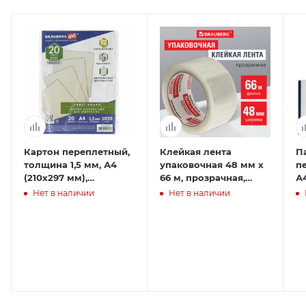
Картон переплетный,
Клейкая лента
П
толщина 1,5 мм, А4
упаковочная 48 мм х
п
(210х297 мм),
66 м, прозрачная,
А4
КОМПЛЕКТ 20 шт.,
толщина 45 микрон,
м
Нет в наличии
Нет в наличии
BRAUBERG ART
BRAUBERG
о