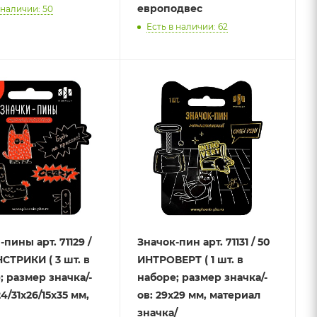
европодвес
 наличии: 50
Есть в наличии: 62
пины арт. 71129 /
Значок-пин арт. 71131 / 50
СТРИКИ ( 3 шт. в
ИНТРОВЕРТ ( 1 шт. в
; размер значка/-
наборе; размер значка/-
24/31х26/15х35 мм,
ов: 29х29 мм, материал
значка/