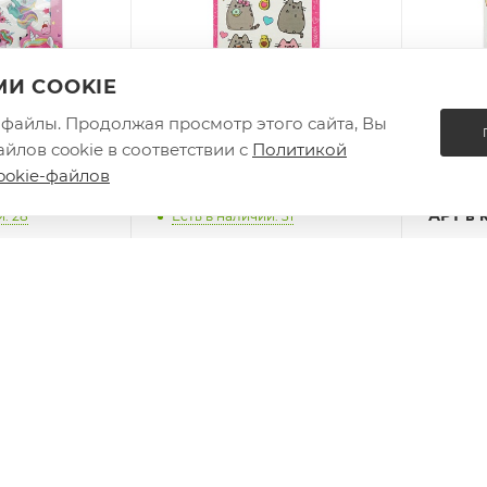
И COOKIE
e-файлы. Продолжая просмотр этого сайта, Вы
йлов cookie в соответствии с
Политикой
единороги
396001 Тату, 1 лист пушин
394795
ookie-файлов
в кор.200шт
МУЛЬТИ АРТ в кор.200шт
квадр
АРТ в 
и: 28
Есть в наличии: 31
Есть в