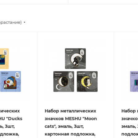
зрастание)
лических
Набор металлических
Набор 
HU "Ducks
значков MESHU "Moon
значко
ь, 3шт,
cats", эмаль, 3шт,
эмаль,
одложка,
картонная подложка,
подлож