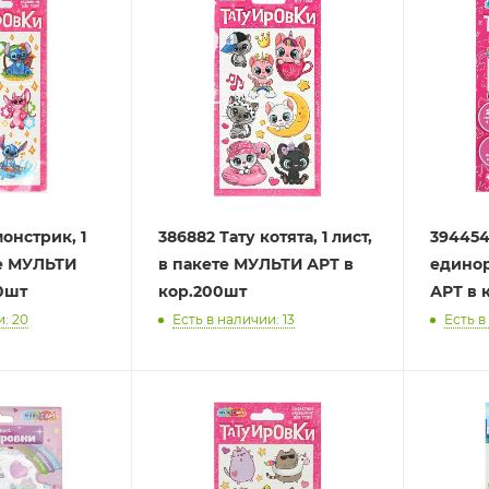
онстрик, 1
386882 Тату котята, 1 лист,
394454
те МУЛЬТИ
в пакете МУЛЬТИ АРТ в
едино
0шт
кор.200шт
АРТ в 
и: 20
Есть в наличии: 13
Есть в