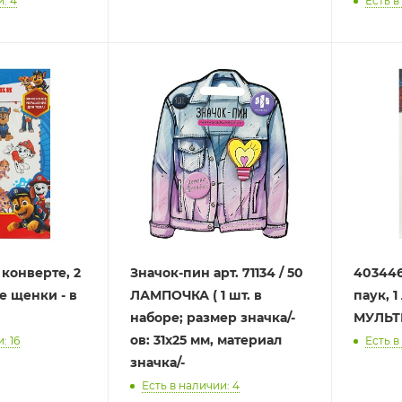
: 4
Есть в
 конверте, 2
Значок-пин арт. 71134 / 50
403446
е щенки - в
ЛАМПОЧКА ( 1 шт. в
паук, 1
наборе; размер значка/-
МУЛЬТИ
ов: 31х25 мм, материал
: 16
Есть в
значка/-
Есть в наличии: 4