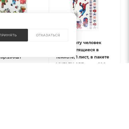
ПРИНЯТЬ
ОТКАЗАТЬСЯ
 Тату светящиеся
402837 Тату человек
атный мир МУЛЬТИ
паук, светящиеся в
кор.200шт
темноте, 1 лист, в пакете
МУЛЬТИ АРТ в кор.200шт
 наличии: 6
Есть в наличии: 51