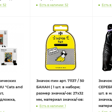
: 52
Есть в наличии: 52
Есть в
лических
Значок-пин арт. 71137 / 50
Значок-
U "Cats and
БАНАН ( 1 шт. в наборе;
СЕРЕБ
шт,
размер значка/-ов: 27х32
шт. в 
одложка,
мм, материал значка/-ов:
значка/
матери
Есть в наличии: 1