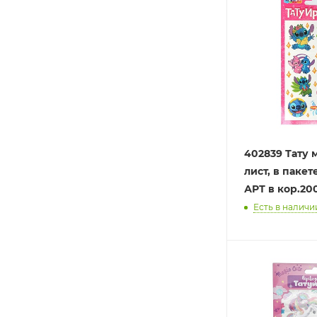
402839 Тату м
лист, в паке
АРТ в кор.20
Есть в наличи