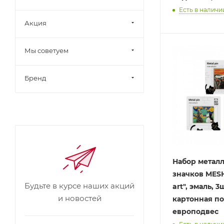
Есть в наличии
Акция
Мы советуем
Бренд
Набор метал
значков MESH
Будьте в курсе наших акций
art", эмаль, 3
и новостей
картонная п
европодвес