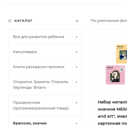
По умолчанию (во
КАТАЛОГ
Все для развития ребенка
Канцтовары
Книги раскраски прописи
Открытки. Грамоты. Плакаты.
Гирлянды. Флаги.
Набор метал
Праздничные
программы(сезонный товар)
значков MES
and art", эмал
Брелоки, значки
картонная п