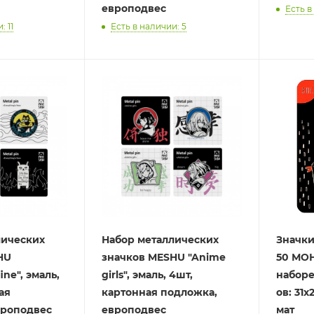
европодвес
Есть в
: 11
Есть в наличии: 5
лических
Набор металлических
Значки-
HU
значков MESHU "Anime
50 МОН
ine", эмаль,
girls", эмаль, 4шт,
наборе
ая
картонная подложка,
ов: 31х
вроподвес
европодвес
мат