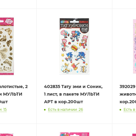
олотистые, 2
402835 Тату эми и Соник,
392029
ки МУЛЬТИ
1 лист, в пакете МУЛЬТИ
живот
0шт
АРТ в кор.200шт
кор.20
: 15
Есть в наличии: 26
Есть в