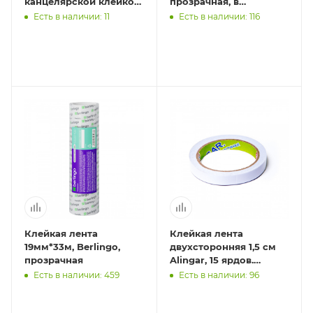
канцелярской клейкой
прозрачная, в
ленты, ассорти
пластиковом
Есть в наличии: 11
Есть в наличии: 116
диспенсере,
европодвес
Клейкая лента
Клейкая лента
19мм*33м, Berlingo,
двухсторонняя 1,5 см
прозрачная
Alingar, 15 ярдов.
AL1754
Есть в наличии: 459
Есть в наличии: 96