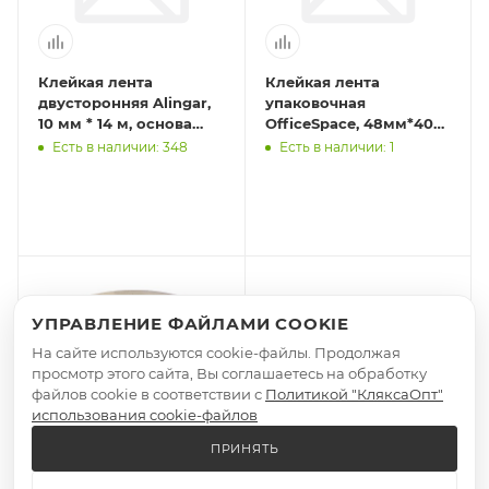
Клейкая лента
Клейкая лента
двусторонняя Alingar,
упаковочная
10 мм * 14 м, основа
OfficeSpace, 48мм*40м,
полипропилен, белая,
45мкм, синяя, ШК
Есть в наличии: 348
Есть в наличии: 1
уп. 30 шт.
УПРАВЛЕНИЕ ФАЙЛАМИ COOKIE
На сайте используются cookie-файлы. Продолжая
просмотр этого сайта, Вы соглашаетесь на обработку
файлов cookie в соответствии с
Политикой "КляксаОпт"
использования cookie-файлов
ПРИНЯТЬ
Клейкая лента
Клейкая лента 48*200