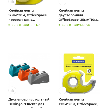
Клейкая лента
Клейкая лента
12мм*20м, OfficeSpace,
двусторонняя
прозрачная, в
OfficeSpace, 25мм*10м,
пластиковом
полипропилен
Есть в наличии: 124
Есть в наличии: 46
диспенсере,
европодвес
Диспенсер настольный
Клейкая лента
Berlingo "Fluent" для
19мм*20м, OfficeSpace,