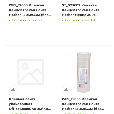
12FS_12033 Клейкая
ST_073602 Клейкая
Канцелярская Лента
Канцелярская Лента
Hatber 12ммх33м (без
Hatber Невидимка
штрихкода)
матовая 18ммх33м в
Есть в наличии: 58
Есть в наличии: 141
карт. короб. с
европодвесо
Клейкая лента
15FS_15033 Клейкая
упаковочная
Канцелярская Лента
OfficeSpace, 48мм*40м,
Hatber 15ммх33м (без
45мкм, красная, ШК
штрихкода)