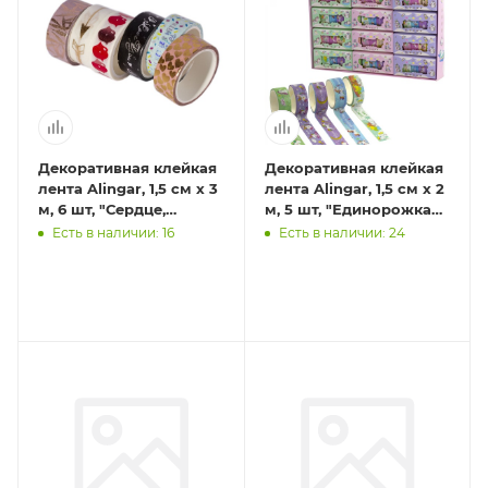
Декоративная клейкая
Декоративная клейкая
лента Alingar, 1,5 см х 3
лента Alingar, 1,5 см х 2
м, 6 шт, "Сердце,
м, 5 шт, "Единорожка
стрелы, губы, узоры",
UNICORN", асcорти, в
Есть в наличии: 16
Есть в наличии: 24
ассорти, в ин
индивидуаль