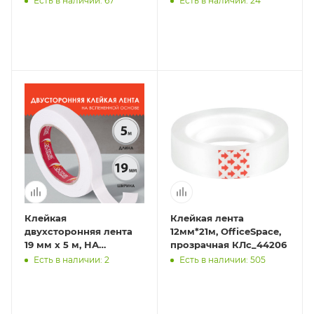
Есть в наличии: 67
Есть в наличии: 24
Клейкая
Клейкая лента
двухсторонняя лента
12мм*21м, OfficeSpace,
19 мм х 5 м, НА
прозрачная КЛс_44206
ВСПЕНЕННОЙ ОСНОВЕ
Есть в наличии: 2
Есть в наличии: 505
1 мм, прочная, ОСТРОВ
СОКРОВИЩ