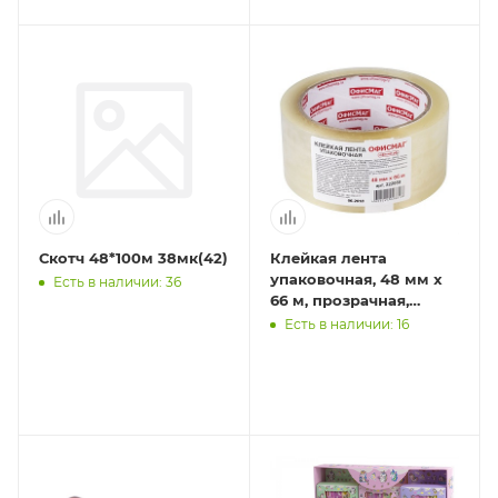
Скотч 48*100м 38мк(42)
Клейкая лента
упаковочная, 48 мм х
Есть в наличии: 36
66 м, прозрачная,
толщина 45 микрон,
Есть в наличии: 16
ОФИСМАГ