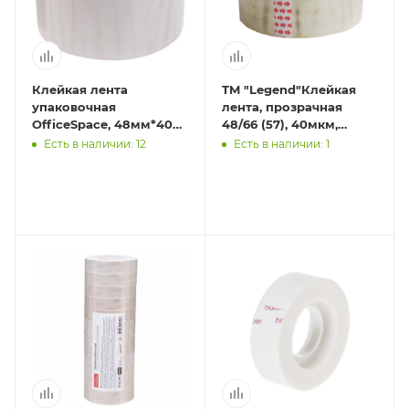
Клейкая лента
TM "Legend"Клейкая
упаковочная
лента, прозрачная
OfficeSpace, 48мм*40м,
48/66 (57), 40мкм,
38мкм, ШК
(СК-0641)
Есть в наличии: 12
Есть в наличии: 1