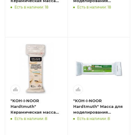
Керамическая масса
моделирования
1000 г белый
запекаемая в духовке
Есть в наличии: 18
Есть в наличии: 18
013170600000RU
MASS телесная, 500г
0131699000
"KOH-I-NOOR
"KOH-I-NOOR
Hardtmuth"
Hardtmuth" Масса для
Керамическая масса
моделирования
400 г 013169700000
облегченная
Есть в наличии: 8
Есть в наличии: 8
белая
самозатвердевающая
КЕРАПЛАСТ белая, 130