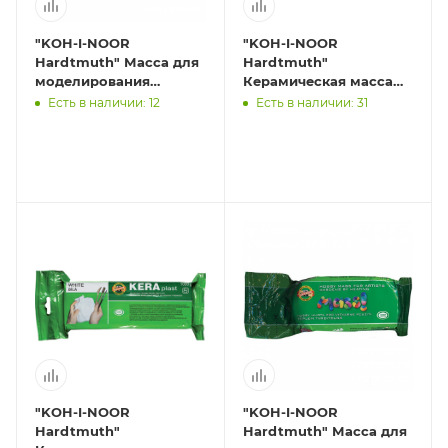
"KOH-I-NOOR
"KOH-I-NOOR
Hardtmuth" Масса для
Hardtmuth"
моделирования
Керамическая масса
запекаемая в духовке
300 г белый
Есть в наличии: 12
Есть в наличии: 31
MASS белая, 500г
013170800000RU
0131600101VF
"KOH-I-NOOR
"KOH-I-NOOR
Hardtmuth"
Hardtmuth" Масса для