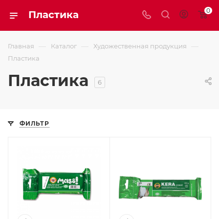
0
Пластика
—
—
—
Главная
Каталог
Художественная продукция
Пластика
Пластика
6
ФИЛЬТР