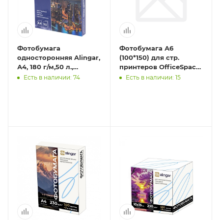
Фотобумага
Фотобумага А6
односторонняя Alingar,
(100*150) для стр.
А4, 180 г/м,50 л.,
принтеров OfficeSpace,
матовая.
180г/м2 (500л)
Есть в наличии: 74
Есть в наличии: 15
глянцевая
односторонняя