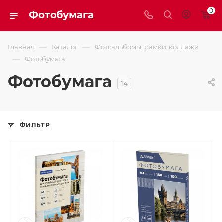
0
Фотобумага
—
—
Главная
Каталог
Фотоальбомы, рамки, коллажи
—
Фотобумага
Фотобумага
14
ФИЛЬТР