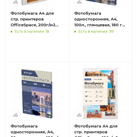
Фотобумага А4 для
Фотобумага
стр. принтеров
односторонняя, А4,
OfficeSpace, 200г/м2
100л., глянцевая, 180 г/
(100л) глянцевая
м2
Есть в наличии: 18
Есть в наличии: 99
односторонняя
Фотобумага
Фотобумага А4 для
односторонняя, А4,
стр. принтеров