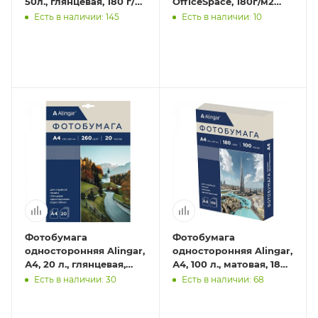
50л., глянцевая, 180 г/
OfficeSpace, 180г/м2
м2
(50л) глянцевая
Есть в наличии: 145
Есть в наличии: 10
односторонняя
Фотобумага
Фотобумага
односторонняя Alingar,
односторонняя Alingar,
А4, 20 л., глянцевая,
А4, 100 л., матовая, 180
водостойкая, 260 г/м2
г/м2
Есть в наличии: 30
Есть в наличии: 68