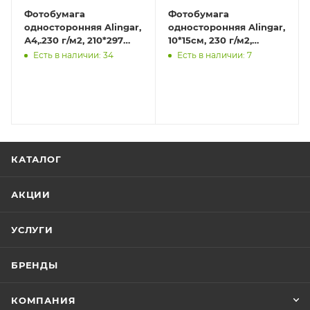
Фотобумага
Фотобумага
односторонняя Alingar,
односторонняя Alingar,
А4,.230 г/м2, 210*297
10*15см, 230 г/м2,
мм.,100л.+ 2 л,
500л.+10л.в подарок,
Есть в наличии: 34
Есть в наличии: 7
глянцевая.
глянцевая
КАТАЛОГ
АКЦИИ
УСЛУГИ
БРЕНДЫ
КОМПАНИЯ