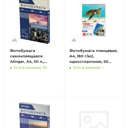
Фотобумага
Фотобумага глянцевая,
самоклеящаяся
A4, 180 г/м2,
Alingar, А4, 50 л.,
односторонняя, 50
глянцевая, 135 г/м2
листов, BRAUBERG
Есть в наличии: 30
Есть в наличии: 1
ORIGINAL