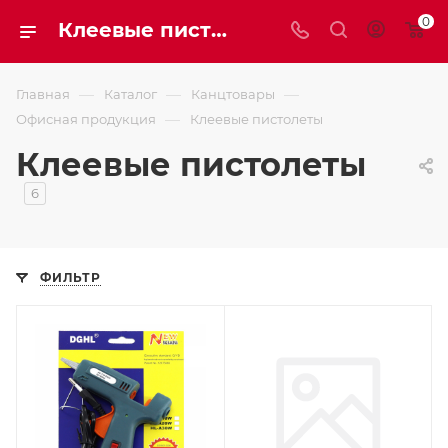
0
Клеевые пистолеты
—
—
—
Главная
Каталог
Канцтовары
—
Офисная продукция
Клеевые пистолеты
Клеевые пистолеты
6
ФИЛЬТР