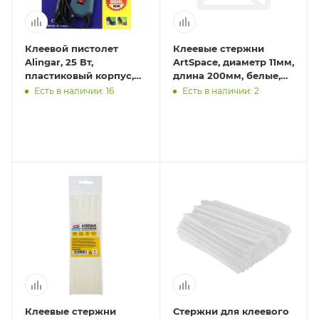
Клеевой пистолет
Клеевые стержни
Alingar, 25 Вт,
ArtSpace, диаметр 11мм,
пластиковый корпус,
длина 200мм, белые,
темно-синий, металл.
набор 5шт., европодвес
Есть в наличии: 16
Есть в наличии: 2
подставка, кнопка
питания,
Клеевые стержни
Стержни для клеевого