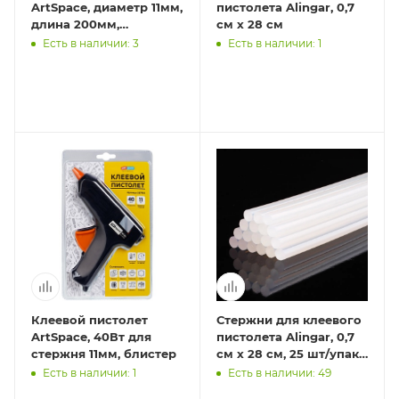
ArtSpace, диаметр 11мм,
пистолета Alingar, 0,7
длина 200мм,
см х 28 см
прозрачные, набор
Есть в наличии: 3
Есть в наличии: 1
5шт., европодвес
Клеевой пистолет
Стержни для клеевого
ArtSpace, 40Вт для
пистолета Alingar, 0,7
стержня 11мм, блистер
см х 28 см, 25 шт/упак,
зип-пакет с
Есть в наличии: 1
Есть в наличии: 49
европодвесом