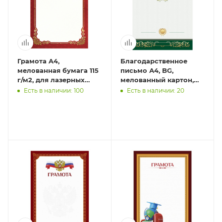
Грамота A4,
Благодарственное
мелованная бумага 115
письмо А4, BG,
г/м2, для лазерных
мелованный картон,
принтеров, красная,
зеленое
Есть в наличии: 100
Есть в наличии: 20
STAFF