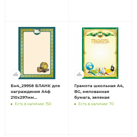
Бн4_29958 БЛАНК для
Грамота школьная А4,
награждения А4ф
BG, мелованная
210х297мм
бумага, зеленая
Ученический
Есть в наличии: 150
Есть в наличии: 70