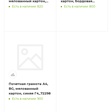
мелованный картон,
картон, бордовая
красное с гербом
Г4_06416
Есть в наличии: 820
Есть в наличии: 800
Почетная грамота А4,
BG, мелованный
картон, синяя Г4_72298
Есть в наличии: 900