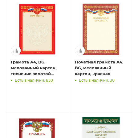
Грамота А4, BG,
Почетная грамота А4,
мелованный картон,
BG, мелованный
тиснение золотой
картон, красная
фольгой, красная
Есть в наличии: 850
Есть в наличии: 30