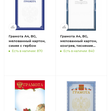
Грамота А4, BG,
Грамота А4, BG,
мелованный картон,
мелованный картон,
синяя с гербом
конгрев, тиснение
фольгой, синяя
Есть в наличии: 870
Есть в наличии: 840