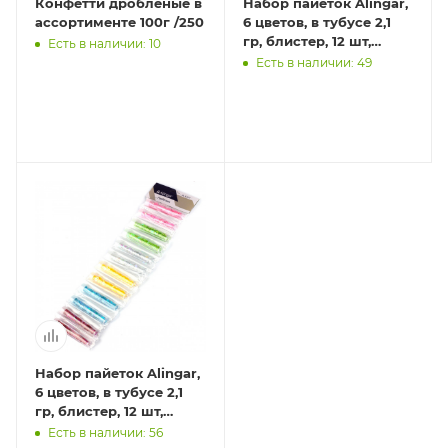
Конфетти дробленые в
Набор пайеток Alingar,
ассортименте 100г /250
6 цветов, в тубусе 2,1
гр, блистер, 12 шт,
Есть в наличии: 10
пакет с европодвесом,
Есть в наличии: 49
круглые "Мет
Набор пайеток Alingar,
6 цветов, в тубусе 2,1
гр, блистер, 12 шт,
пакет с европодвесом,
Есть в наличии: 56