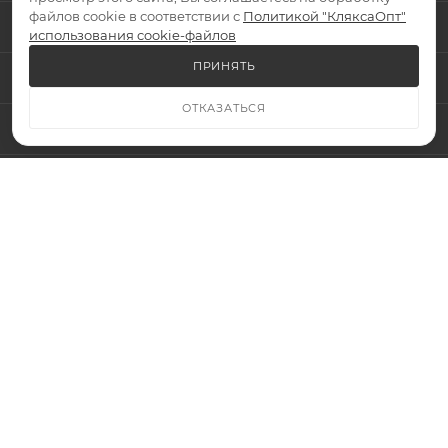
файлов cookie в соответствии с
Политикой "КляксаОпт"
УСЛУГИ
использования cookie-файлов
ПРИНЯТЬ
БРЕНДЫ
ОТКАЗАТЬСЯ
КОМПАНИЯ
ИНФОРМАЦИЯ
ПОМОЩЬ
Подписаться на рассылку
+7 (959) 295-70-02
ЗАКАЗАТЬ ЗВОНОК
klyaksaopt@mail.ru