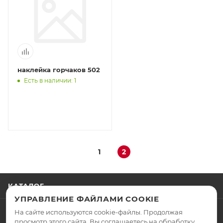
наклейка горчаков 502
Есть в наличии: 1
1
2
КАТАЛОГ
УПРАВЛЕНИЕ ФАЙЛАМИ COOKIE
АКЦИИ
На сайте используются cookie-файлы. Продолжая
просмотр этого сайта, Вы соглашаетесь на обработку