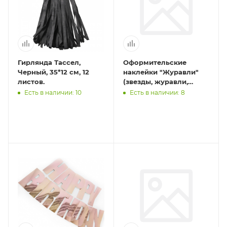
Гирлянда Тассел,
Оформительские
Черный, 35*12 см, 12
наклейки "Журавли"
листов.
(звезды, журавли,
вечный огонь)
Есть в наличии: 10
Есть в наличии: 8