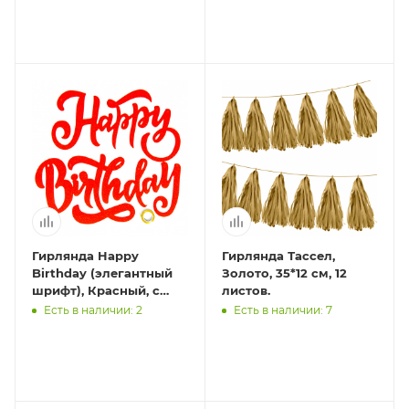
Гирлянда Happy
Гирлянда Тассел,
Birthday (элегантный
Золото, 35*12 см, 12
шрифт), Красный, с
листов.
блестками, 20*100 см, 1
Есть в наличии: 2
Есть в наличии: 7
шт.