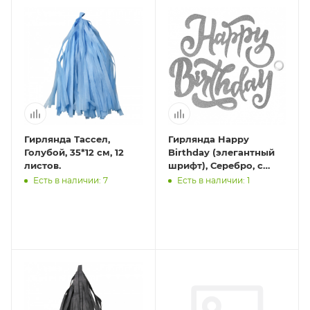
Гирлянда Тассел,
Гирлянда Happy
Голубой, 35*12 см, 12
Birthday (элегантный
листов.
шрифт), Серебро, с
блестками, 20*100 см, 1
Есть в наличии: 7
Есть в наличии: 1
шт.