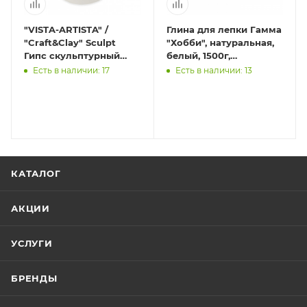
"VISTA-ARTISTA" /
Глина для лепки Гамма
"Craft&Clay" Sculpt
"Хобби", натуральная,
Гипс скульптурный
белый, 1500г,
TPG 1 кг .
вакуумная упак.
Есть в наличии: 17
Есть в наличии: 13
КАТАЛОГ
АКЦИИ
УСЛУГИ
БРЕНДЫ