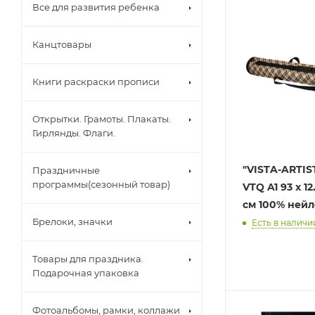
Все для развития ребенка
Канцтовары
Книги раскраски прописи
Открытки. Грамоты. Плакаты.
Гирлянды. Флаги.
"VISTA-ARTISTA" 
Праздничные
программы(сезонный товар)
VTQ A1 93 x 12.7 см d 12.7
см 100% не
Брелоки, значки
Есть в наличии
Товары для праздника.
Подарочная упаковка
Фотоальбомы, рамки, коллажи