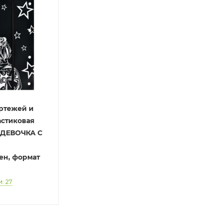
ертежей и
астиковая
2 ДЕВОЧКА С
ен, формат
: 27