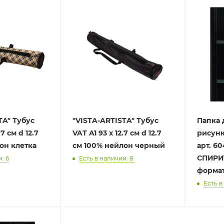
Тубус
"VISTA-ARTISTA" Тубус
Папка 
VAT A1 93 x 12.7 см d 12.7
рисунк
йлон клетка
см 100% нейлон черный
арт. 60
СПИРИТ
: 6
Есть в наличии: 8
формат
Есть в