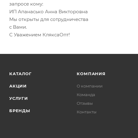
запросе кому:
ИП Апанасько Анна Викторовна
Мы открыты для сотрудничества
с Вами.
С Уважением КляксаОпт!
КАТАЛОГ
КОМПАНИЯ
АКЦИИ
О компании
Команда
УСЛУГИ
Отзывы
БРЕНДЫ
Контакты