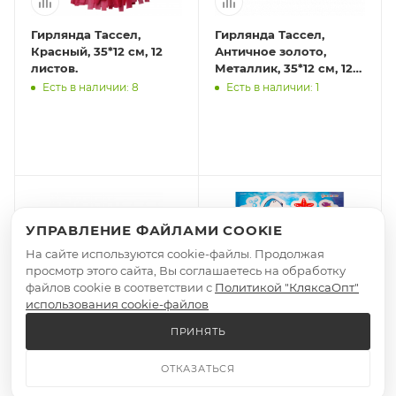
Гирлянда Тассел,
Гирлянда Тассел,
Красный, 35*12 см, 12
Античное золото,
листов.
Металлик, 35*12 см, 12
листов.
Есть в наличии: 8
Есть в наличии: 1
УПРАВЛЕНИЕ ФАЙЛАМИ COOKIE
На сайте используются cookie-файлы. Продолжая
просмотр этого сайта, Вы соглашаетесь на обработку
файлов cookie в соответствии с
Политикой "КляксаОпт"
использования cookie-файлов
ПРИНЯТЬ
Альбом для
Светящиеся наклейки
ОТКАЗАТЬСЯ
наклеек.130 накл.
А4 АКУЛЫ (НН-2836)
РОБОТЫ (НН-9813)
195х295, европакет,