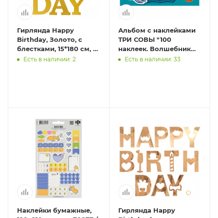
Гирлянда Happy
Альбом с наклейками
Birthday, Золото, с
ТРИ СОВЫ "100
блестками, 15*180 см, 1
наклеек. Волшебник
шт.
Изумрудного города",
Есть в наличии: 2
Есть в наличии: 33
А5, 100шт.
Наклейки бумажные,
Гирлянда Happy