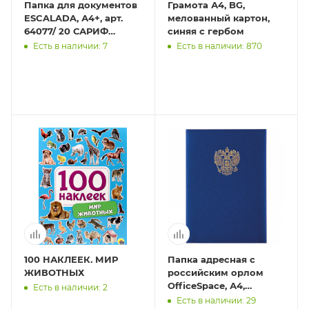
Папка для документов
Грамота А4, BG,
ESCALADA, А4+, арт.
мелованный картон,
64077/ 20 САРИФ
синяя с гербом
КОРИЧНЕВЫЙ
Есть в наличии: 7
Есть в наличии: 870
(кожзам: 231х320 мм,
твёрдый п
100 НАКЛЕЕК. МИР
Папка адресная с
ЖИВОТНЫХ
российским орлом
OfficeSpace, А4,
Есть в наличии: 2
балакрон, синий, инд.
Есть в наличии: 29