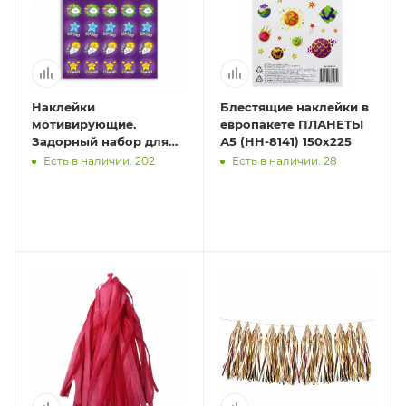
Наклейки
Блестящие наклейки в
мотивирующие.
европакете ПЛАНЕТЫ
Задорный набор для
А5 (НН-8141) 150х225
сада и школы. 27 штук.
Есть в наличии: 202
Есть в наличии: 28
14,8х21 см. ГЕОДОМ
(ISBN нет)