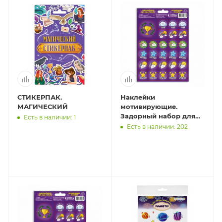
СТИКЕРПАК.
Наклейки
МАГИЧЕСКИЙ
мотивирующие.
Задорный набор для
Есть в наличии: 1
сада и школы. 27 штук.
Есть в наличии: 202
14,8х21 см. ГЕОДОМ
(ISBN нет)