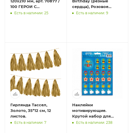
120x210 мм, арт. 70877 /
Birthday (резные
100 ГЕРОИ С
сердца), Розовое
ХАРАКТЕРОМ (10
Золото, Металлик, 200
Есть в наличии: 25
Есть в наличии: 9
листов в наборе,
см, 1 шт.
размер лист
Гирлянда Тассел,
Наклейки
Золото, 35*12 см, 12
мотивирующие.
листов.
Крутой набор для
мальчиков. 27 штук.
Есть в наличии: 7
Есть в наличии: 238
14,8х21 см. ГЕОДОМ