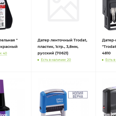
ельная "
Датер ленточный Trodat,
Датер-
л красный
пластик, 1стр., 3,8мм,
"Troda
русский (70621)
4810
и: 40
Есть в наличии: 20
Есть в