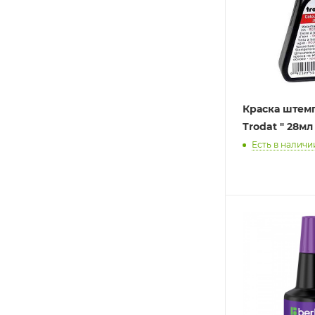
Краска штемп
Trodat " 28м
Есть в наличи