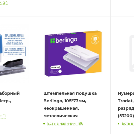
и: 24
наборный
Штемпельная подушка
Нумера
6стр.,
Berlingo, 105*73мм,
Trodat,
неокрашенная,
разряд
металлическая
(53200)
: 11
Есть в наличии: 186
Есть в