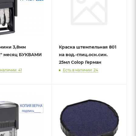
мини 3,8мм
Краска штемпельная 801
t" месяц БУКВАМИ
на вод.-глиц.осн.син.
25мл Colop Герман
 наличии: 41
Есть в наличии: 24