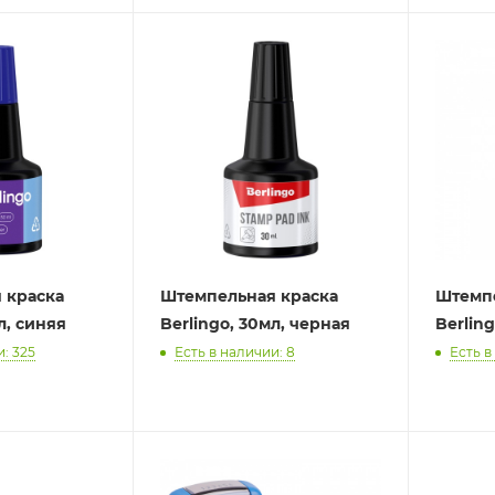
 краска
Штемпельная краска
Штемпе
л, синяя
Berlingo, 30мл, черная
Berling
: 325
Есть в наличии: 8
Есть в