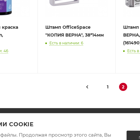
 краска
Штамп OfficeSpace
Штамп 
л,
"КОПИЯ ВЕРНА", 38*14мм
ВЕРНА,
(161490
Есть в наличии: 6
и: 46
Есть в
1
2
И COOKIE
ИНФОРМАЦИЯ
ПОМОЩЬ
e-файлы. Продолжая просмотр этого сайта, Вы