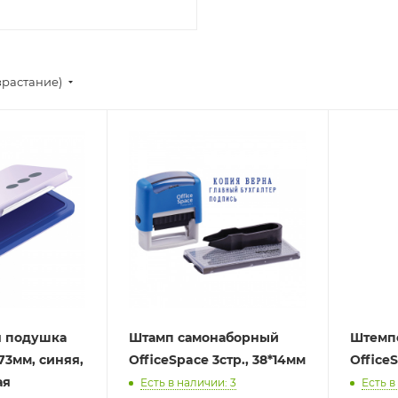
зрастание)
я подушка
Штамп самонаборный
Штемпе
*73мм, синяя,
OfficeSpace 3стр., 38*14мм
Office
ая
Есть в наличии: 3
Есть в