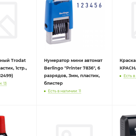
ный Trodat
Нумератор мини автомат
Краска
астик, 1стр.,
Berlingo "Printer 7836", 6
КРАСНА
82499)
разрядов, 3мм, пластик,
Есть в
блистер
: 13
Есть в наличии: 11