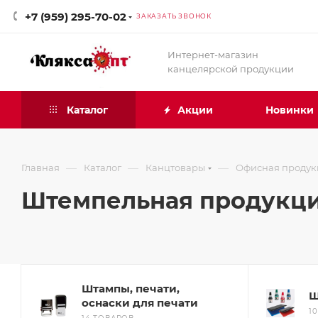
+7 (959) 295-70-02
ЗАКАЗАТЬ ЗВОНОК
Интернет-магазин
канцелярской продукции
Каталог
Акции
Новинки
—
—
—
Главная
Каталог
Канцтовары
Офисная продук
Штемпельная продукц
Штампы, печати,
Ш
оснаски для печати
1